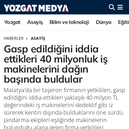
Yozgat
Asayiş
Bilim ve teknoloji
Dünya
Eğit
HABERLER
ASAYIŞ
Gasp edildiğini iddia
ettikleri 40 milyonluk iş
makinelerini dağın
başında buldular
Malatya'da bir taşeron firmanın yetkilileri, gasp
edildiğini iddia ettikleri yaklaşık 40 milyon TL
değerindeki iş makinelerini dedektif gibi iz
sürerek kentin dışında bulduklarını öne sürdü.
Jandarma ekipleri eşliğinde makinelerin
bulunduğu alana gelen firma yetkilileri,