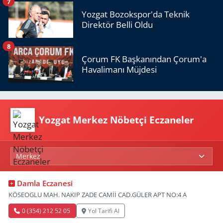
7
Yozgat Bozokspor'da Teknik
Direktör Belli Oldu
8
Çorum FK Başkanından Çorum'a
Havalimanı Müjdesi
Yozgat Merkez Nöbetçi Eczaneler
Damla Eczanesi
KÖSEOGLU MAH. NAKIP ZADE CAMİİ CAD.GÜLER APT NO:4 A
0 (354) 212 52 05
Yol Tarifi Al