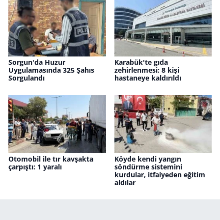
Sorgun'da Huzur
Karabük'te gıda
Uygulamasında 325 Şahıs
zehirlenmesi: 8 kişi
Sorgulandı
hastaneye kaldırıldı
Otomobil ile tır kavşakta
Köyde kendi yangın
çarpıştı: 1 yaralı
söndürme sistemini
kurdular, itfaiyeden eğitim
aldılar