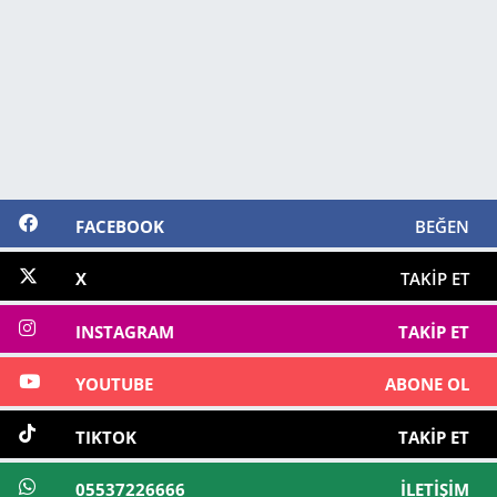
FACEBOOK
BEĞEN
X
TAKIP ET
INSTAGRAM
TAKIP ET
YOUTUBE
ABONE OL
TIKTOK
TAKIP ET
05537226666
İLETIŞIM