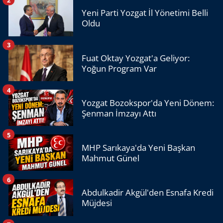
Yeni Parti Yozgat İl Yönetimi Belli
Oldu
3
Fuat Oktay Yozgat'a Geliyor:
Yoğun Program Var
4
Yozgat Bozokspor'da Yeni Dönem:
Şenman İmzayı Attı
5
MHP Sarıkaya'da Yeni Başkan
Mahmut Günel
6
Abdulkadir Akgül'den Esnafa Kredi
Müjdesi