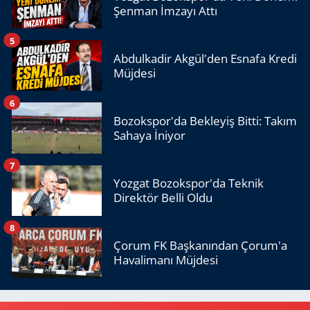
Şenman İmzayı Attı
5
Abdulkadir Akgül'den Esnafa Kredi
Müjdesi
6
Bozokspor'da Bekleyiş Bitti: Takım
Sahaya İniyor
7
Yozgat Bozokspor'da Teknik
Direktör Belli Oldu
8
Çorum FK Başkanından Çorum'a
Havalimanı Müjdesi