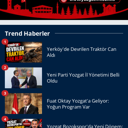
Trend Haberler
1
Yerköy'de Devrilen Traktör Can
Aldı
2
Yeni Parti Yozgat İl Yönetimi Belli
Oldu
3
Fuat Oktay Yozgat'a Geliyor:
Yoğun Program Var
4
Yozgat Bozokspor'da Yeni Dönem: