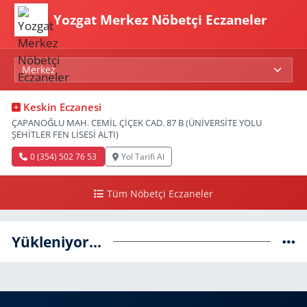
Yozgat Merkez Nöbetçi Eczaneler
Keskin Eczanesi
ÇAPANOĞLU MAH. CEMİL ÇİÇEK CAD. 87 B (ÜNİVERSİTE YOLU
ŞEHİTLER FEN LİSESİ ALTI)
0 (354) 502 76 53
Yol Tarifi Al
Tüm Nöbetçi Eczaneler
Yükleniyor...