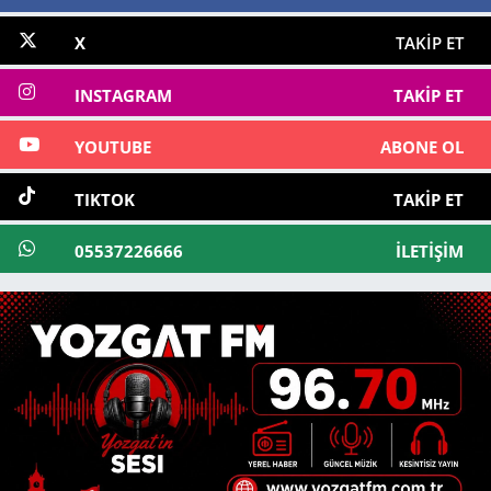
X
TAKIP ET
INSTAGRAM
TAKIP ET
YOUTUBE
ABONE OL
TIKTOK
TAKIP ET
05537226666
İLETIŞIM