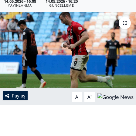
14.05.2026 - 16:08
14.05.2026 - 16:20
YAYINLANMA
GÜNCELLEME
Paylaş
-
+
A
A