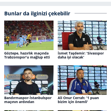
Bunlar da ilginizi çekebilir
Göztepe, hazırlık maçında
İsmet Taşdemir: 'Sivasspor
Trabzonspor'u mağlup etti
daha iyi olacak'
Bandırmaspor-İstanbulspor
Ali Onur Cerrah: '1 puan
maçının ardından
bizim için önemli'