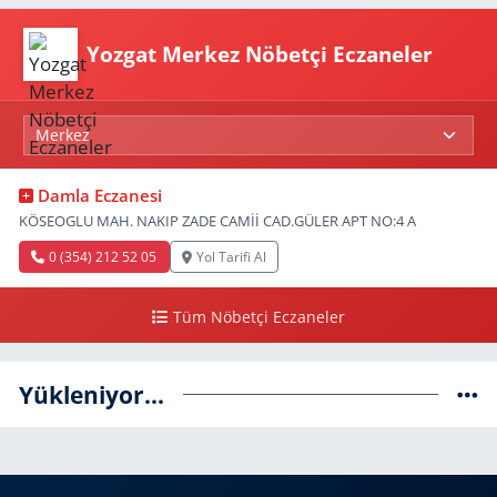
Yozgat Merkez Nöbetçi Eczaneler
Damla Eczanesi
KÖSEOGLU MAH. NAKIP ZADE CAMİİ CAD.GÜLER APT NO:4 A
0 (354) 212 52 05
Yol Tarifi Al
Tüm Nöbetçi Eczaneler
Yükleniyor...