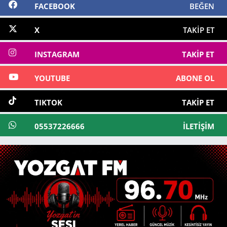
FACEBOOK
BEĞEN
X
TAKIP ET
INSTAGRAM
TAKIP ET
YOUTUBE
ABONE OL
TIKTOK
TAKIP ET
05537226666
İLETIŞIM