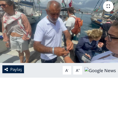
Paylaş
-
+
A
A