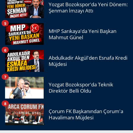
Yozgat Bozokspor'da Yeni Dönem:
Şenman İmzayı Attı
5
MHP Sarıkaya'da Yeni Başkan
Mahmut Günel
6
Abdulkadir Akgül'den Esnafa Kredi
Müjdesi
7
Yozgat Bozokspor'da Teknik
Direktör Belli Oldu
8
Çorum FK Başkanından Çorum'a
Havalimanı Müjdesi