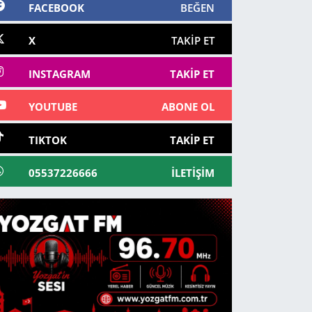
FACEBOOK
BEĞEN
X
TAKIP ET
INSTAGRAM
TAKIP ET
YOUTUBE
ABONE OL
TIKTOK
TAKIP ET
05537226666
İLETIŞIM