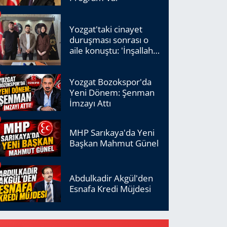
Yozgat'taki cinayet
duruşması sonrası o
aile konuştu: 'İnşallah
adalet tecelli edecek'
Yozgat Bozokspor'da
Yeni Dönem: Şenman
İmzayı Attı
MHP Sarıkaya'da Yeni
Başkan Mahmut Günel
Abdulkadir Akgül'den
Esnafa Kredi Müjdesi