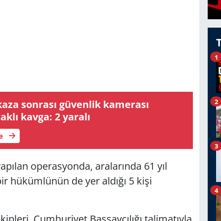
1
2
kaza sonrası güvenlik kamerası
aklı kavga: 2 yaralı
le
3
apılan operasyonda, aralarında 61 yıl
ir hükümlünün de yer aldığı 5 kişi
4
kipleri, Cumhuriyet Başsavcılığı talimatıyla