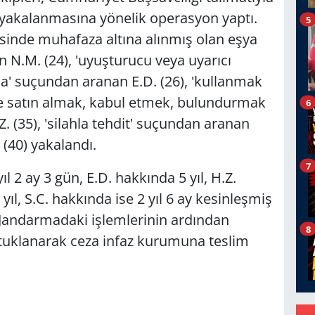
n yakalanmasına yönelik operasyon yaptı.
5
sinde muhafaza altına alınmış olan eşya
 N.M. (24), 'uyuşturucu veya uyarıcı
' suçundan aranan E.D. (26), 'kullanmak
e satın almak, kabul etmek, bulundurmak
6
 (35), 'silahla tehdit' suçundan aranan
 (40) yakalandı.
7
2 ay 3 gün, E.D. hakkında 5 yıl, H.Z.
yıl, S.C. hakkında ise 2 yıl 6 ay kesinleşmiş
 Jandarmadaki işlemlerinin ardından
8
utuklanarak ceza infaz kurumuna teslim