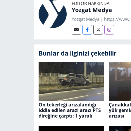
EDITÖR HAKKINDA
Yozgat Medya
Yozgat Medya | https://www
Bunlar da ilginizi çekebilir
Ön tekerleği arızalandığı
Çanakkal
iddia edilen arazi aracı PTS
yük gemi
direğine çarptı: 1 yaralı
arızası