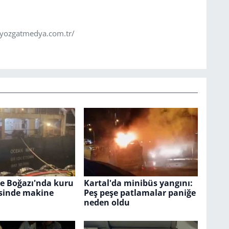
.yozgatmedya.com.tr/
e Boğazı'nda kuru
Kartal'da minibüs yangını:
sinde makine
Peş peşe patlamalar paniğe
neden oldu