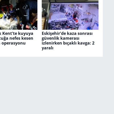
k Kent'te kuyuya
Eskişehir'de kaza sonrası
cuğa nefes kesen
güvenlik kamerası
 operasyonu
izlenirken bıçaklı kavga: 2
yaralı