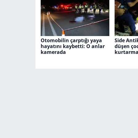
Otomobilin çarptığı yaya
Side Anti
hayatını kaybetti: O anlar
düşen ço
kamerada
kurtarma