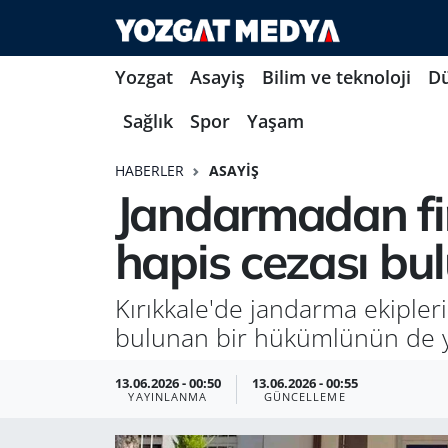
Yozgat
Asayiş
Bilim ve teknoloji
D
Sağlık
Spor
Yaşam
HABERLER
ASAYIŞ
Jandarmadan fir
hapis cezası bu
Kırıkkale'de jandarma ekipler
bulunan bir hükümlünün de yer
13.06.2026 - 00:50
13.06.2026 - 00:55
YAYINLANMA
GÜNCELLEME