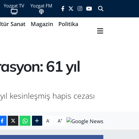
Yozgat TV
Yozgat FM
ltür Sanat
Magazin
Politika
syon: 61 yıl
yıl kesinleşmiş hapis cezası
-
+
A
A