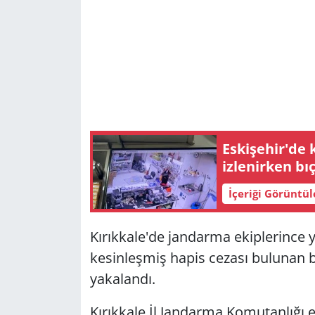
Eskişehir'de 
izlenirken bıç
İçeriği Görüntü
Kırıkkale'de jandarma ekiplerince y
kesinleşmiş hapis cezası bulunan b
yakalandı.
Kırıkkale İl Jandarma Komutanlığı e