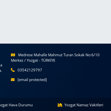
Medrese Mahalle Mahmut Turan Sokak No:6/10
Merkez / Yozgat - TÜRKİYE
ka
03542129797
a.
[email protected]
ozgat Hava Durumu
Yozgat Namaz Vakitleri