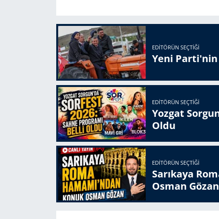
EDITÖRÜN SEÇTIĞI
Yeni Parti'ni
EDITÖRÜN SEÇTIĞI
Yozgat Sorgun
Oldu
EDITÖRÜN SEÇTIĞI
Sarıkaya Rom
Osman Gözan