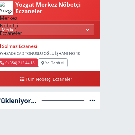
Yozgat Merkez Nöbetçi
Eczaneler
Solmaz Eczanesi
EYHZADE CAD TONUSLU OĞLU İŞHANI NO 10
0 (354) 212 44 18
Yol Tarifi Al
Tüm Nöbetçi Eczaneler
Yükleniyor...