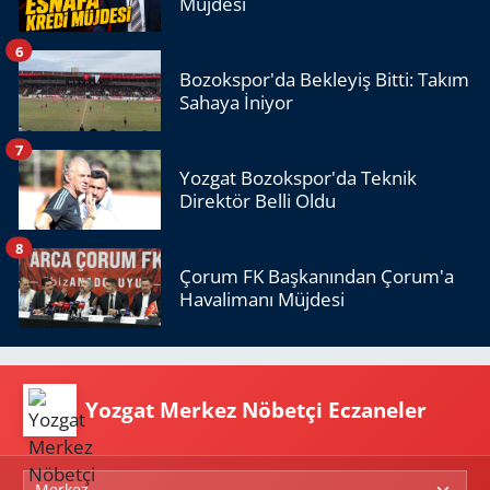
Müjdesi
6
Bozokspor'da Bekleyiş Bitti: Takım
Sahaya İniyor
7
Yozgat Bozokspor'da Teknik
Direktör Belli Oldu
8
Çorum FK Başkanından Çorum'a
Havalimanı Müjdesi
Yozgat Merkez Nöbetçi Eczaneler