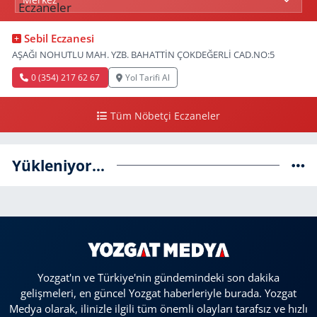
Sebil Eczanesi
AŞAĞI NOHUTLU MAH. YZB. BAHATTİN ÇOKDEĞERLİ CAD.NO:5
0 (354) 217 62 67
Yol Tarifi Al
Tüm Nöbetçi Eczaneler
Yükleniyor...
Yozgat'ın ve Türkiye'nin gündemindeki son dakika
gelişmeleri, en güncel Yozgat haberleriyle burada. Yozgat
Medya olarak, ilinizle ilgili tüm önemli olayları tarafsız ve hızlı