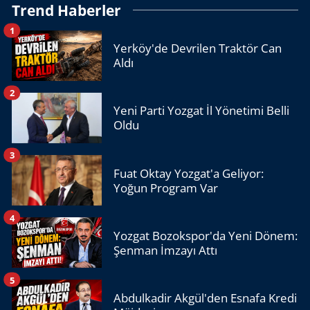
Trend Haberler
1
Yerköy'de Devrilen Traktör Can
Aldı
2
Yeni Parti Yozgat İl Yönetimi Belli
Oldu
3
Fuat Oktay Yozgat'a Geliyor:
Yoğun Program Var
4
Yozgat Bozokspor'da Yeni Dönem:
Şenman İmzayı Attı
5
Abdulkadir Akgül'den Esnafa Kredi