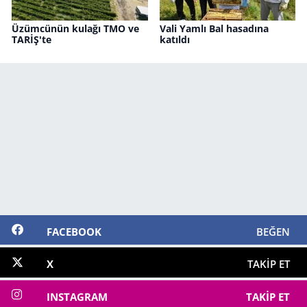
Üzümcünün kulağı TMO ve
Vali Yamlı Bal hasadına
TARİŞ'te
katıldı
FACEBOOK
BEĞEN
X
TAKIP ET
INSTAGRAM
TAKIP ET