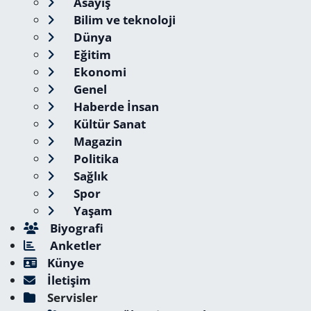
Asayiş
Bilim ve teknoloji
Dünya
Eğitim
Ekonomi
Genel
Haberde İnsan
Kültür Sanat
Magazin
Politika
Sağlık
Spor
Yaşam
Biyografi
Anketler
Künye
İletişim
Servisler