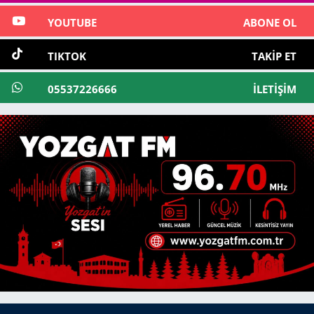
YOUTUBE
ABONE OL
TIKTOK
TAKIP ET
05537226666
İLETIŞIM