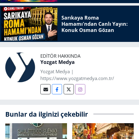
Sarıkaya Roma
Hamamı'ndan Canlı Yayın:
Konuk Osman Gözan
EDITÖR HAKKINDA
Yozgat Medya
Yozgat Medya |
https://www.yozgatmedya.com.tr/
Bunlar da ilginizi çekebilir