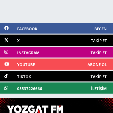
FACEBOOK
BEĞEN
X
TAKIP ET
INSTAGRAM
TAKIP ET
YOUTUBE
ABONE OL
TIKTOK
TAKIP ET
05537226666
İLETIŞIM