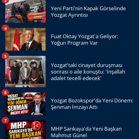
Yeni Parti'nin Kapak Görselinde
Yozgat Ayrıntısı
4
Fuat Oktay Yozgat'a Geliyor:
Yoğun Program Var
5
Yozgat'taki cinayet duruşması
sonrası o aile konuştu: 'İnşallah
adalet tecelli edecek'
6
Yozgat Bozokspor'da Yeni Dönem:
Şenman İmzayı Attı
7
MHP Sarıkaya'da Yeni Başkan
Mahmut Günel