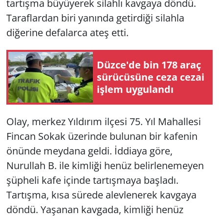
tartışma büyüyerek silahlı kavgaya döndü.
Taraflardan biri yanında getirdiği silahla
diğerine defalarca ateş etti.
Düzce'de bin 178 araç
sürücüsüne ceza cezai
işlem uygulandı
Olay, merkez Yıldırım ilçesi 75. Yıl Mahallesi
Fincan Sokak üzerinde bulunan bir kafenin
önünde meydana geldi. İddiaya göre,
Nurullah B. ile kimliği henüz belirlenemeyen
şüpheli kafe içinde tartışmaya başladı.
Tartışma, kısa sürede alevlenerek kavgaya
döndü. Yaşanan kavgada, kimliği henüz