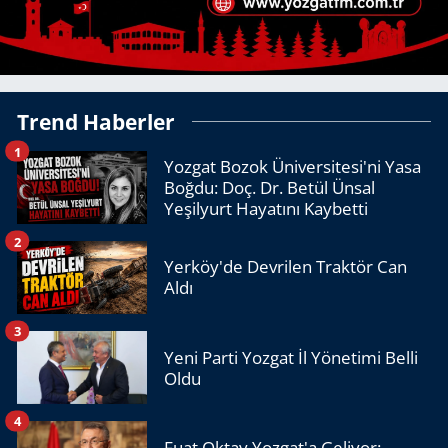
Trend Haberler
1
Yozgat Bozok Üniversitesi'ni Yasa
Boğdu: Doç. Dr. Betül Ünsal
Yeşilyurt Hayatını Kaybetti
2
Yerköy'de Devrilen Traktör Can
Aldı
3
Yeni Parti Yozgat İl Yönetimi Belli
Oldu
4
Fuat Oktay Yozgat'a Geliyor: