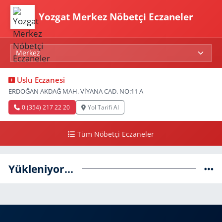
Yozgat Merkez Nöbetçi Eczaneler
Uslu Eczanesi
ERDOĞAN AKDAĞ MAH. VİYANA CAD. NO:11 A
0 (354) 217 22 20
Yol Tarifi Al
Tüm Nöbetçi Eczaneler
Yükleniyor...