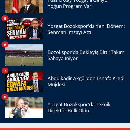
Yoğun Program Var
5
Yozgat Bozokspor'da Yeni Dönem:
Şenman İmzayı Attı
6
Bozokspor'da Bekleyiş Bitti: Takım
Sahaya İniyor
7
Abdulkadir Akgül'den Esnafa Kredi
Müjdesi
8
Yozgat Bozokspor'da Teknik
Direktör Belli Oldu