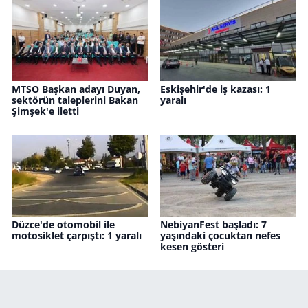
MTSO Başkan adayı Duyan,
Eskişehir'de iş kazası: 1
sektörün taleplerini Bakan
yaralı
Şimşek'e iletti
Düzce'de otomobil ile
NebiyanFest başladı: 7
motosiklet çarpıştı: 1 yaralı
yaşındaki çocuktan nefes
kesen gösteri