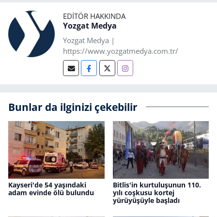
EDITÖR HAKKINDA
Yozgat Medya
Yozgat Medya |
https://www.yozgatmedya.com.tr/
Bunlar da ilginizi çekebilir
Kayseri'de 54 yaşındaki
Bitlis'in kurtuluşunun 110.
adam evinde ölü bulundu
yılı coşkusu kortej
yürüyüşüyle başladı