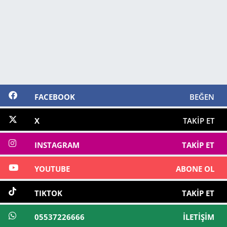
FACEBOOK
BEĞEN
X
TAKIP ET
INSTAGRAM
TAKIP ET
YOUTUBE
ABONE OL
TIKTOK
TAKIP ET
05537226666
İLETIŞIM