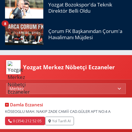
Yozgat Bozokspor'da Teknik
Direktör Belli Oldu
8
Çorum FK Başkanından Çorum'a
Havalimanı Müjdesi
Yozgat Merkez Nöbetçi Eczaneler
Damla Eczanesi
KÖSEOGLU MAH. NAKIP ZADE CAMİİ CAD.GÜLER APT NO:4 A
0 (354) 212 52 05
Yol Tarifi Al