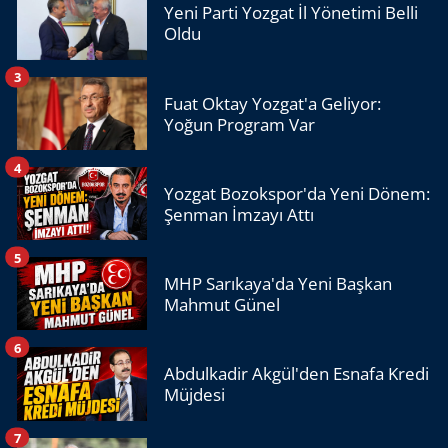
Yeni Parti Yozgat İl Yönetimi Belli
Oldu
3
Fuat Oktay Yozgat'a Geliyor:
Yoğun Program Var
4
Yozgat Bozokspor'da Yeni Dönem:
Şenman İmzayı Attı
5
MHP Sarıkaya'da Yeni Başkan
Mahmut Günel
6
Abdulkadir Akgül'den Esnafa Kredi
Müjdesi
7