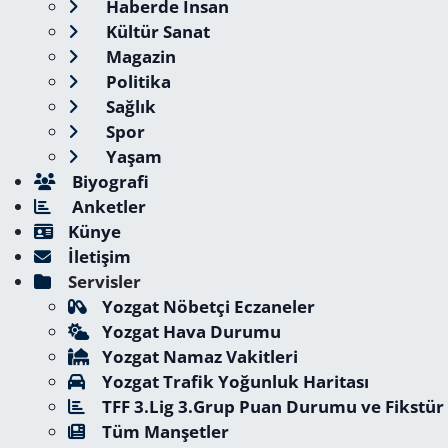
Haberde İnsan
Kültür Sanat
Magazin
Politika
Sağlık
Spor
Yaşam
Biyografi
Anketler
Künye
İletişim
Servisler
Yozgat Nöbetçi Eczaneler
Yozgat Hava Durumu
Yozgat Namaz Vakitleri
Yozgat Trafik Yoğunluk Haritası
TFF 3.Lig 3.Grup Puan Durumu ve Fikstür
Tüm Manşetler