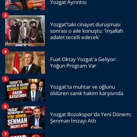
Yozgat Ayrıntısı
3
Yozgat'taki cinayet duruşması
sonrası o aile konuştu: 'İnşallah
adalet tecelli edecek'
4
Fuat Oktay Yozgat'a Geliyor:
Yoğun Program Var
5
Yozgat'ta muhtar ve oğlunu
öldüren sanık hakim karşısında
6
Yozgat Bozokspor'da Yeni Dönem:
Şenman İmzayı Attı
7