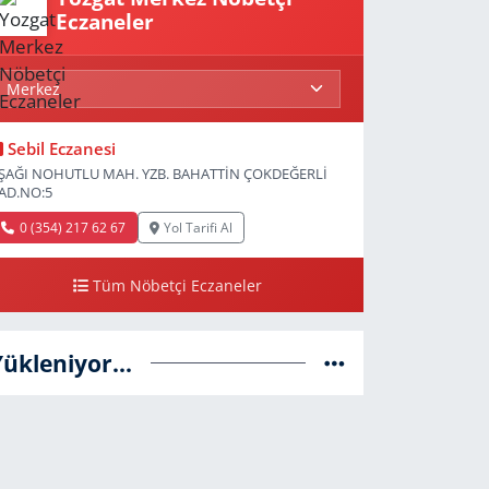
Eczaneler
Sebil Eczanesi
ŞAĞI NOHUTLU MAH. YZB. BAHATTİN ÇOKDEĞERLİ
AD.NO:5
0 (354) 217 62 67
Yol Tarifi Al
Tüm Nöbetçi Eczaneler
Yükleniyor...