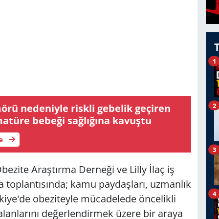
1
2
rü nedeniyle riskli gebelik geçiren
matüre bebeği sağlığına kavuştu
le
3
bezite Araştırma Derneği ve Lilly İlaç iş
a toplantısında; kamu paydaşları, uzmanlık
4
rkiye'de obeziteyle mücadelede öncelikli
ği alanlarını değerlendirmek üzere bir araya