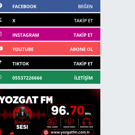
FACEBOOK
BEĞEN
X
TAKIP ET
INSTAGRAM
TAKIP ET
YOUTUBE
ABONE OL
TIKTOK
TAKIP ET
05537226666
İLETIŞIM