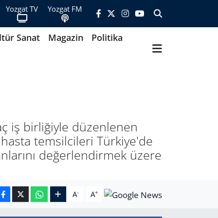
Yozgat TV
Yozgat FM
ltür Sanat
Magazin
Politika
aç iş birliğiyle düzenlenen
hasta temsilcileri Türkiye'de
alanlarını değerlendirmek üzere
-
+
A
A