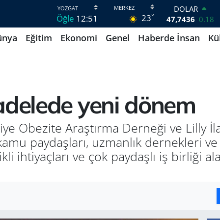
DOLAR
°
23
Öğle
12:51
47,7436
0.18
EURO
ünya
Eğitim
Ekonomi
Genel
Haberde İnsan
Kü
55,2510
0.32
STERLİN
64,4811
0.38
GRAM ALTIN
6660.55
0
BİST100
adelede yeni dönem
13.779
-14
BITCOIN
64.815,30
-0.1
iye Obezite Araştırma Derneği ve Lilly İl
kamu paydaşları, uzmanlık dernekleri ve 
i ihtiyaçları ve çok paydaşlı iş birliği 