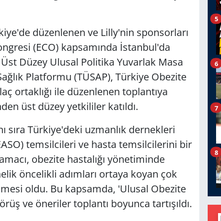
5
kiye'de düzenlenen ve Lilly'nin sponsorları
ongresi (ECO) kapsamında İstanbul'da
ı Üst Düzey Ulusal Politika Yuvarlak Masa
6
e Sağlık Platformu (TÜSAP), Türkiye Obezite
laç ortaklığı ile düzenlenen toplantıya
nden üst düzey yetkililer katıldı.
7
anı sıra Türkiye'deki uzmanlık dernekleri
ASO) temsilcileri ve hasta temsilcilerini bir
8
 amacı, obezite hastalığı yönetiminde
nelik öncelikli adımları ortaya koyan çok
rilmesi oldu. Bu kapsamda, 'Ulusal Obezite
üş ve öneriler toplantı boyunca tartışıldı.