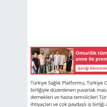
Omurilik tümö
anne ile pre
İçeriği Görüntü
Türkiye Sağlık Platformu, Türkiye O
birliğiyle düzenlenen yuvarlak mas
dernekleri ve hasta temsilcileri Tü
ihtiyaçları ve çok paydaşlı iş birli