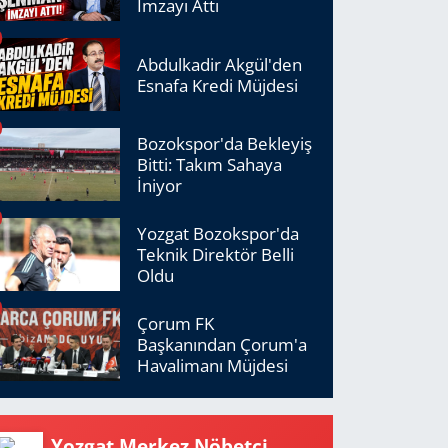
İmzayı Attı
Abdulkadir Akgül'den
Esnafa Kredi Müjdesi
Bozokspor'da Bekleyiş
Bitti: Takım Sahaya
İniyor
Yozgat Bozokspor'da
Teknik Direktör Belli
Oldu
Çorum FK
Başkanından Çorum'a
Havalimanı Müjdesi
Yozgat Merkez Nöbetçi