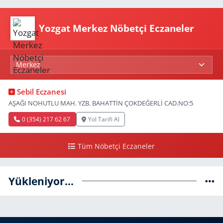
Yozgat Merkez Nöbetçi Eczaneler
Sebil Eczanesi
AŞAĞI NOHUTLU MAH. YZB. BAHATTİN ÇOKDEĞERLİ CAD.NO:5
0 (354) 217 62 67
Yol Tarifi Al
Tüm Nöbetçi Eczaneler
Yükleniyor...