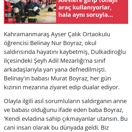
araç kullanıyorlar,
hala aynı soruyla
karşılaşıyorlar:
'Hortumu nasıl
Kahramanmaraş Ayser Çalık Ortaokulu
taşıyacaksınız?'
öğrencisi Belinay Nur Boyraz, okul
saldırısında hayatını kaybetmiş, Dulkadiroğlu
ilçesindeki Şeyh Adil Mezarlığı'na sınıf
arkadaşlarıyla yan yana defnedilmişti.
Belinay'ın babası Murat Boyraz, her gün
kızının mezarına ziyaret edip dualar ediyor.
Olayla ilgili asıl sorumluların saldırganın anne
ve babası olduğunu ifade eden baba Boyraz,
'Kendi evladına sahip çıkmayanlar utansın. Bu
cani insan olarak bu dünyada geldi. Biz