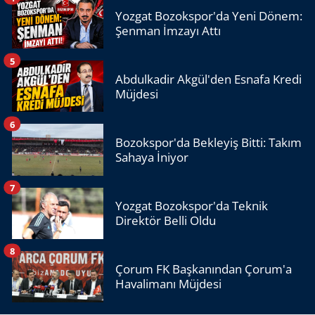
Yozgat Bozokspor'da Yeni Dönem:
Şenman İmzayı Attı
5
Abdulkadir Akgül'den Esnafa Kredi
Müjdesi
6
Bozokspor'da Bekleyiş Bitti: Takım
Sahaya İniyor
7
Yozgat Bozokspor'da Teknik
Direktör Belli Oldu
8
Çorum FK Başkanından Çorum'a
Havalimanı Müjdesi