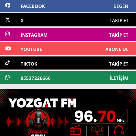
FACEBOOK
BEĞEN
X
TAKIP ET
INSTAGRAM
TAKIP ET
YOUTUBE
ABONE OL
TIKTOK
TAKIP ET
05537226666
İLETIŞIM