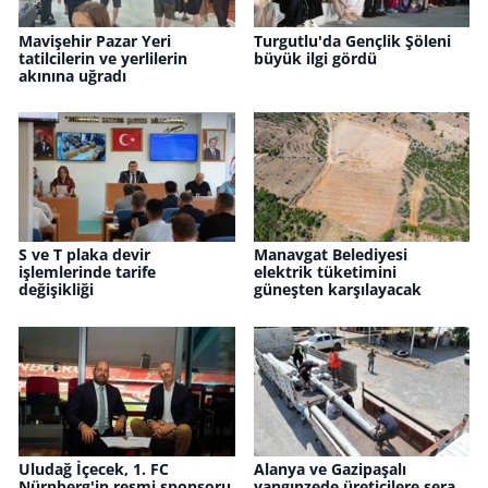
Mavişehir Pazar Yeri
Turgutlu'da Gençlik Şöleni
tatilcilerin ve yerlilerin
büyük ilgi gördü
akınına uğradı
S ve T plaka devir
Manavgat Belediyesi
işlemlerinde tarife
elektrik tüketimini
değişikliği
güneşten karşılayacak
Uludağ İçecek, 1. FC
Alanya ve Gazipaşalı
Nürnberg'in resmi sponsoru
yangınzede üreticilere sera