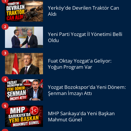
1
Yerköy'de Devrilen Traktör Can
Aldı
2
Yeni Parti Yozgat İl Yönetimi Belli
Oldu
3
Fuat Oktay Yozgat'a Geliyor:
Yoğun Program Var
4
Yozgat Bozokspor'da Yeni Dönem:
Şenman İmzayı Attı
5
MHP Sarıkaya'da Yeni Başkan
Mahmut Günel