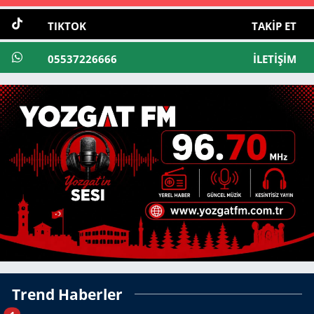
TIKTOK
TAKIP ET
05537226666
İLETIŞIM
Trend Haberler