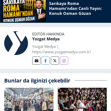
Sarıkaya Roma
Hamamı'ndan Canlı Yayın:
Konuk Osman Gözan
EDITÖR HAKKINDA
Yozgat Medya
Yozgat Medya |
https://www.yozgatmedya.com.tr/
Bunlar da ilginizi çekebilir