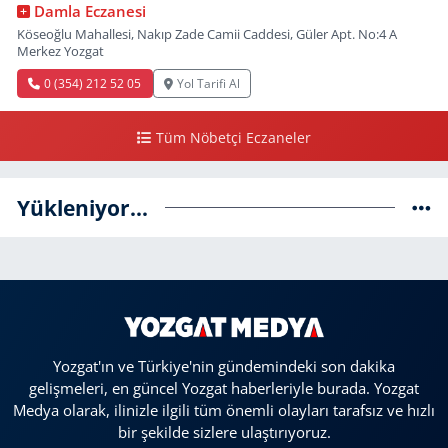
Damla Eczanesi
Köseoğlu Mahallesi, Nakıp Zade Camii Caddesi, Güler Apt. No:4 A
Merkez Yozgat
0 (354) 212 52 05
Yol Tarifi Al
Tüm Nöbetçi Eczaneler
Yükleniyor...
Yozgat'ın ve Türkiye'nin gündemindeki son dakika
gelişmeleri, en güncel Yozgat haberleriyle burada. Yozgat
Medya olarak, ilinizle ilgili tüm önemli olayları tarafsız ve hızlı
bir şekilde sizlere ulaştırıyoruz.