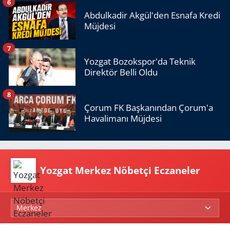
6
Abdulkadir Akgül'den Esnafa Kredi
Müjdesi
7
Yozgat Bozokspor'da Teknik
Direktör Belli Oldu
8
Çorum FK Başkanından Çorum'a
Havalimanı Müjdesi
Yozgat Merkez Nöbetçi Eczaneler