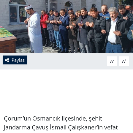
Paylaş
-
+
A
A
Çorum’un Osmancık ilçesinde, şehit
Jandarma Çavuş İsmail Çalışkaner’in vefat