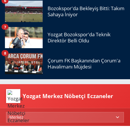
6
Bozokspor'da Bekleyiş Bitti: Takım
Sahaya İniyor
7
Yozgat Bozokspor'da Teknik
Direktör Belli Oldu
8
Çorum FK Başkanından Çorum'a
Havalimanı Müjdesi
Yozgat Merkez Nöbetçi Eczaneler