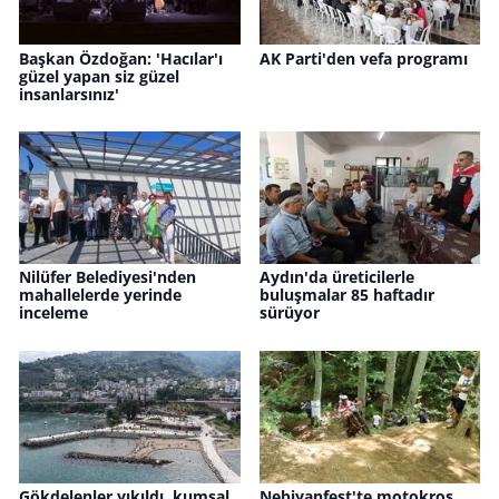
Başkan Özdoğan: 'Hacılar'ı
AK Parti'den vefa programı
güzel yapan siz güzel
insanlarsınız'
Nilüfer Belediyesi'nden
Aydın'da üreticilerle
mahallelerde yerinde
buluşmalar 85 haftadır
inceleme
sürüyor
Gökdelenler yıkıldı, kumsal
Nebiyanfest'te motokros