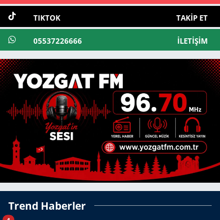
TIKTOK
TAKIP ET
05537226666
İLETIŞIM
Trend Haberler
1