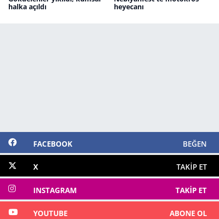
halka açıldı
heyecanı
FACEBOOK
BEĞEN
X
TAKIP ET
INSTAGRAM
TAKIP ET
YOUTUBE
ABONE OL