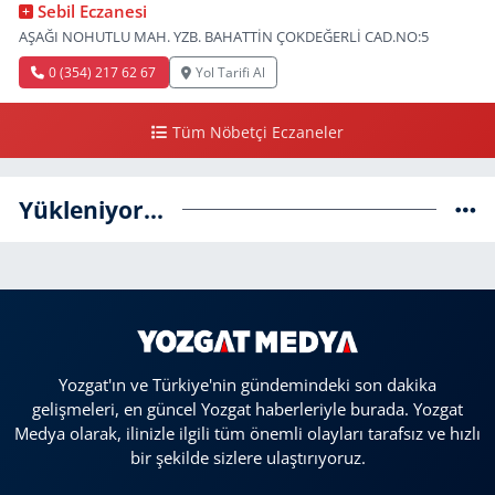
Sebil Eczanesi
AŞAĞI NOHUTLU MAH. YZB. BAHATTİN ÇOKDEĞERLİ CAD.NO:5
0 (354) 217 62 67
Yol Tarifi Al
Tüm Nöbetçi Eczaneler
Yükleniyor...
Yozgat'ın ve Türkiye'nin gündemindeki son dakika
gelişmeleri, en güncel Yozgat haberleriyle burada. Yozgat
Medya olarak, ilinizle ilgili tüm önemli olayları tarafsız ve hızlı
bir şekilde sizlere ulaştırıyoruz.