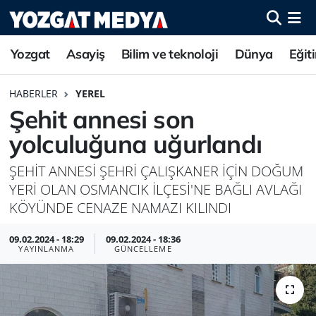
Yozgat
Asayiş
Bilim ve teknoloji
Dünya
Eğit
HABERLER
YEREL
Şehit annesi son
yolculuğuna uğurlandı
ŞEHİT ANNESİ ŞEHRİ ÇALIŞKANER İÇİN DOĞUM
YERİ OLAN OSMANCIK İLÇESİ'NE BAĞLI AVLAĞI
KÖYÜNDE CENAZE NAMAZI KILINDI
09.02.2024 - 18:29
09.02.2024 - 18:36
YAYINLANMA
GÜNCELLEME