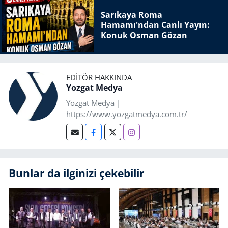
Sarıkaya Roma
Hamamı'ndan Canlı Yayın:
Konuk Osman Gözan
EDITÖR HAKKINDA
Yozgat Medya
Yozgat Medya |
https://www.yozgatmedya.com.tr/
Bunlar da ilginizi çekebilir