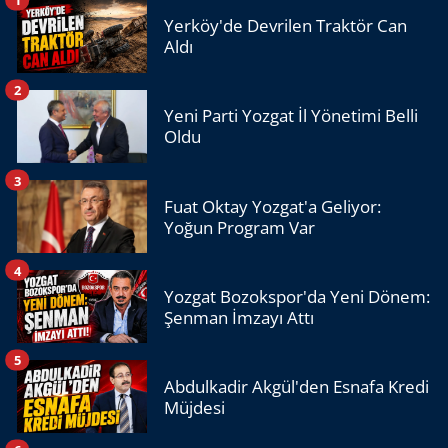
Yerköy'de Devrilen Traktör Can
Aldı
2
Yeni Parti Yozgat İl Yönetimi Belli
Oldu
3
Fuat Oktay Yozgat'a Geliyor:
Yoğun Program Var
4
Yozgat Bozokspor'da Yeni Dönem:
Şenman İmzayı Attı
5
Abdulkadir Akgül'den Esnafa Kredi
Müjdesi