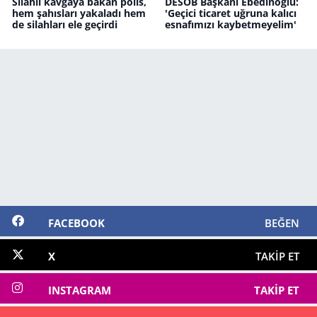
Silahlı kavgaya bakan polis,
DESOB Başkanı Ebedinoğlu:
hem şahısları yakaladı hem
'Geçici ticaret uğruna kalıcı
de silahları ele geçirdi
esnafımızı kaybetmeyelim'
FACEBOOK
BEĞEN
X
TAKIP ET
INSTAGRAM
TAKIP ET