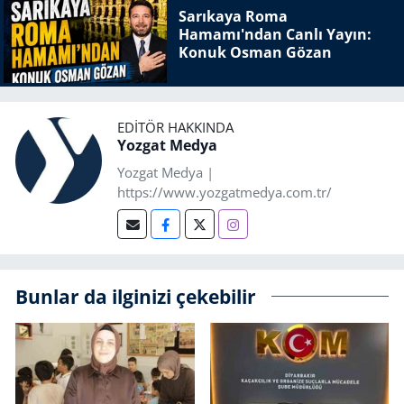
Sarıkaya Roma
Hamamı'ndan Canlı Yayın:
Konuk Osman Gözan
EDITÖR HAKKINDA
Yozgat Medya
Yozgat Medya |
https://www.yozgatmedya.com.tr/
Bunlar da ilginizi çekebilir