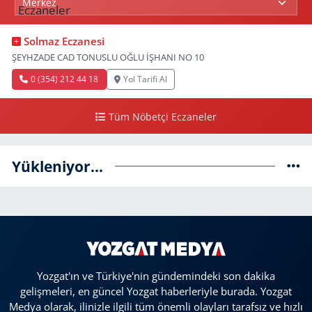
Solmaz Eczanesi
ŞEYHZADE CAD TONUSLU OĞLU İŞHANI NO 10
0 (354) 212 44 18
Yol Tarifi Al
Tüm Nöbetçi Eczaneler
Yükleniyor...
Yozgat'ın ve Türkiye'nin gündemindeki son dakika
gelişmeleri, en güncel Yozgat haberleriyle burada. Yozgat
Medya olarak, ilinizle ilgili tüm önemli olayları tarafsız ve hızlı