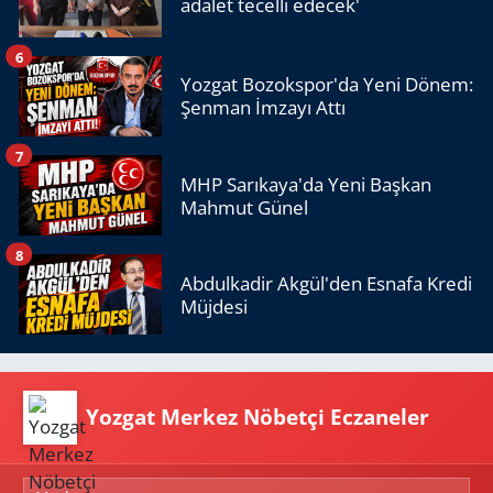
adalet tecelli edecek'
6
Yozgat Bozokspor'da Yeni Dönem:
Şenman İmzayı Attı
7
MHP Sarıkaya'da Yeni Başkan
Mahmut Günel
8
Abdulkadir Akgül'den Esnafa Kredi
Müjdesi
Yozgat Merkez Nöbetçi Eczaneler