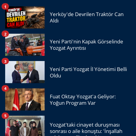
1
Yerköy'de Devrilen Traktör Can
Aldı
2
Yeni Parti'nin Kapak Görselinde
Yozgat Ayrıntısı
3
Yeni Parti Yozgat İl Yönetimi Belli
Oldu
4
Fuat Oktay Yozgat'a Geliyor:
Yoğun Program Var
5
Yozgat'taki cinayet duruşması
sonrası o aile konuştu: 'İnşallah