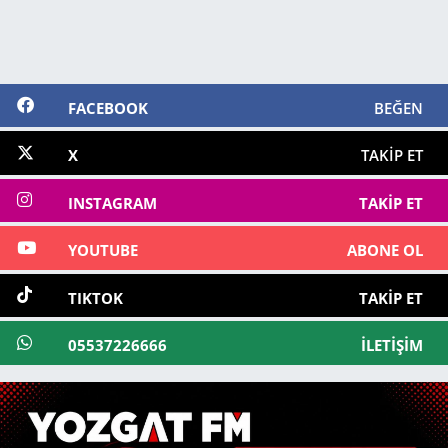
FACEBOOK
BEĞEN
X
TAKIP ET
INSTAGRAM
TAKIP ET
YOUTUBE
ABONE OL
TIKTOK
TAKIP ET
05537226666
İLETIŞIM