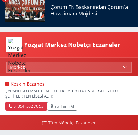
Çorum FK Başkanından Çorum'a
Havalimanı Müjdesi
Yozgat Merkez Nöbetçi Eczaneler
Keskin Eczanesi
ÇAPANOĞLU MAH. CEMİL ÇİÇEK CAD. 87 B (ÜNİVERSİTE YOLU
ŞEHİTLER FEN LİSESİ ALTI)
0 (354) 502 76 53
Yol Tarifi Al
Tüm Nöbetçi Eczaneler