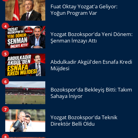
Fuat Oktay Yozgat'a Geliyor:
Yoğun Program Var
4
Yozgat Bozokspor'da Yeni Dönem:
Şenman İmzayı Attı
5
Abdulkadir Akgül'den Esnafa Kredi
Müjdesi
6
Bozokspor'da Bekleyiş Bitti: Takım
Sahaya İniyor
7
Yozgat Bozokspor'da Teknik
Direktör Belli Oldu
8