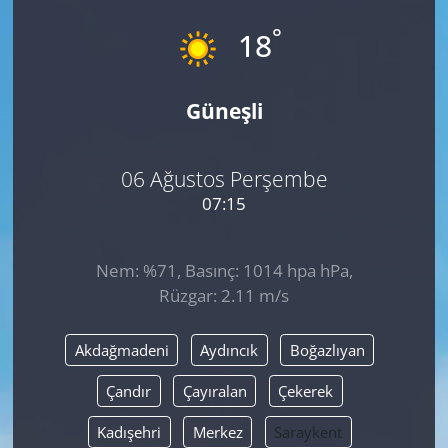
°
18
Güneşli
06 Ağustos Perşembe
07:15
Nem: %71, Basınç: 1014 hpa hPa,
Rüzgar: 2.11 m/s
Akdağmadeni
Aydıncık
Boğazlıyan
Çandır
Çayıralan
Çekerek
Kadışehri
Merkez
Saraykent