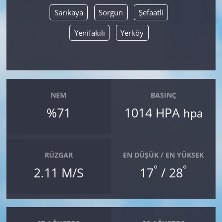
Sarıkaya
Sorgun
Şefaatli
Yenifakılı
Yerköy
NEM
BASINÇ
%71
1014 HPA
hpa
RÜZGAR
EN DÜŞÜK / EN YÜKSEK
°
°
2.11 M/S
17
/ 28