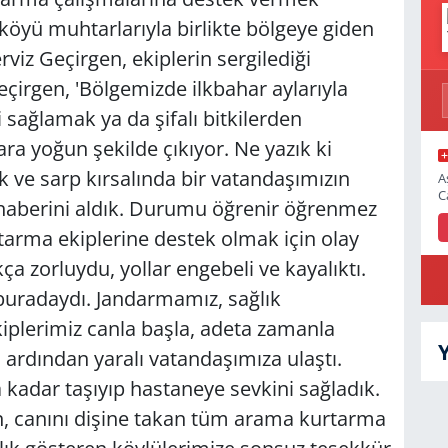
köyü muhtarlarıyla birlikte bölgeye giden
iz Geçirgen, ekiplerin sergilediği
eçirgen, 'Bölgemizde ilkbahar aylarıyla
 sağlamak ya da şifalı bitkilerden
ra yoğun şekilde çıkıyor. Ne yazık ki
 ve sarp kırsalında bir vatandaşımızın
A
C
 haberini aldık. Durumu öğrenir öğrenmez
tarma ekiplerine destek olmak için olay
ça zorluydu, yollar engebeli ve kayalıktı.
buradaydı. Jandarmamız, sağlık
kiplerimiz canla başla, adeta zamanla
 ardından yaralı vatandaşımıza ulaştı.
kadar taşıyıp hastaneye sevkini sağladık.
, canını dişine takan tüm arama kurtarma