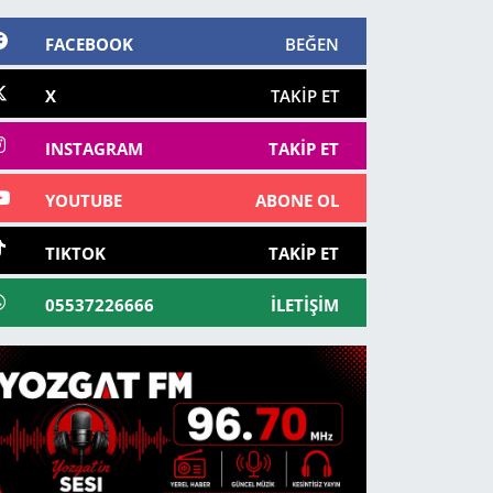
FACEBOOK
BEĞEN
X
TAKIP ET
INSTAGRAM
TAKIP ET
YOUTUBE
ABONE OL
TIKTOK
TAKIP ET
05537226666
İLETIŞIM