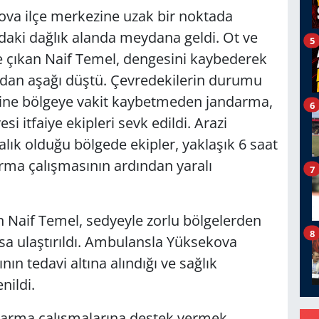
kova ilçe merkezine uzak bir noktada
daki dağlık alanda meydana geldi. Ot ve
5
e çıkan Naif Temel, dengesini kaybederek
rdan aşağı düştü. Çevredekilerin durumu
zerine bölgeye vakit kaybetmeden jandarma,
6
 itfaiye ekipleri sevk edildi. Arazi
alık olduğu bölgede ekipler, yaklaşık 6 saat
arma çalışmasının ardından yaralı
7
n Naif Temel, sedyeyle zorlu bölgelerden
8
sa ulaştırıldı. Ambulansla Yüksekova
nın tedavi altına alındığı ve sağlık
ildi.
tarma çalışmalarına destek vermek