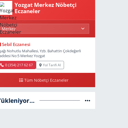
Yozgat Merkez Nöbetçi
Eczaneler
Sebil Eczanesi
şağı Nohutlu Mahallesi, Yzb. Bahattin Çokdeğerli
addesi No:5 Merkez Yozgat
0 (354) 217 62 67
Yol Tarifi Al
Tüm Nöbetçi Eczaneler
Yükleniyor...