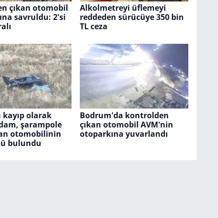
en çıkan otomobil
Alkolmetreyi üflemeyi
ına savruldu: 2'si
reddeden sürücüye 350 bin
ralı
TL ceza
 kayıp olarak
Bodrum'da kontrolden
dam, şarampole
çıkan otomobil AVM'nin
an otomobilinin
otoparkına yuvarlandı
ölü bulundu