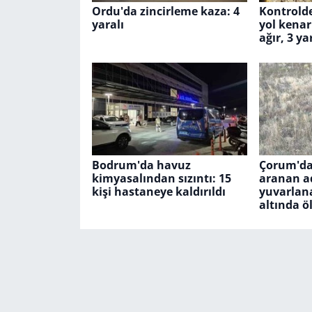
Ordu'da zincirleme kaza: 4
Kontrold
yaralı
yol kenar
ağır, 3 ya
Bodrum'da havuz
Çorum'da
kimyasalından sızıntı: 15
aranan a
kişi hastaneye kaldırıldı
yuvarlan
altında 