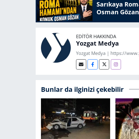
Sarıkaya Rom
Osman Gözan
EDITÖR HAKKINDA
Yozgat Medya
Yozgat Medya | https://www
Bunlar da ilginizi çekebilir