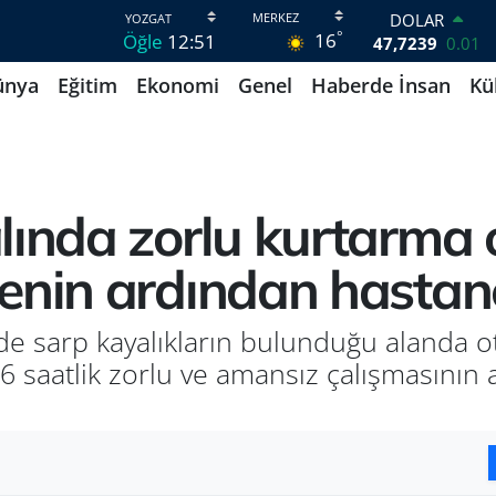
DOLAR
°
16
Öğle
12:51
47,7239
0.01
EURO
ünya
Eğitim
Ekonomi
Genel
Haberde İnsan
Kü
55,1823
-0.06
STERLİN
64,4329
-0.02
GRAM ALTIN
6664.02
0.05
BİST100
lında zorlu kurtarma 
13.779
-14
BITCOIN
enin ardından hastaney
65.184,38
0.37
nde sarp kayalıkların bulunduğu alanda 
6 saatlik zorlu ve amansız çalışmasının 