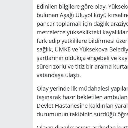
Edinilen bilgilere göre olay, Yükse
bulunan Aşağı Uluyol köyü kırsalın
pancar toplamak için dağlık araziy
metrelerce yükseklikteki kayalıkla
fark edip yetkililere bildirmesi ü
sağlık, UMKE ve Yüksekova Belediyesi
şartlarının oldukça engebeli ve kay
süren zorlu ve titiz bir arama kurt
vatandaşa ulaştı.
Olay yerinde ilk müdahalesi yapıla
taşınarak hazır bekletilen ambulan
Devlet Hastanesine kaldırılan yaralı
durumunun takibinin sürdüğü öğren
Olayın duyulmasının ardından kur