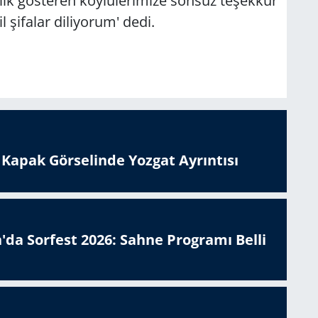
ılık gösteren köylülerimize sonsuz teşekkür
 şifalar diliyorum' dedi.
n Kapak Görselinde Yozgat Ayrıntısı
'da Sorfest 2026: Sahne Programı Belli