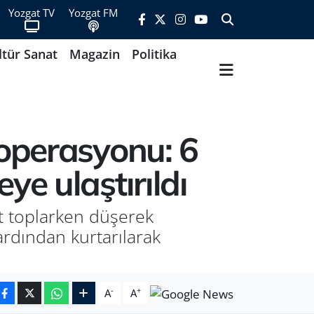
Yozgat TV
Yozgat FM
ltür Sanat
Magazin
Politika
operasyonu: 6
e ulaştırıldı
ot toplarken düşerek
ardından kurtarılarak
-
+
A
A