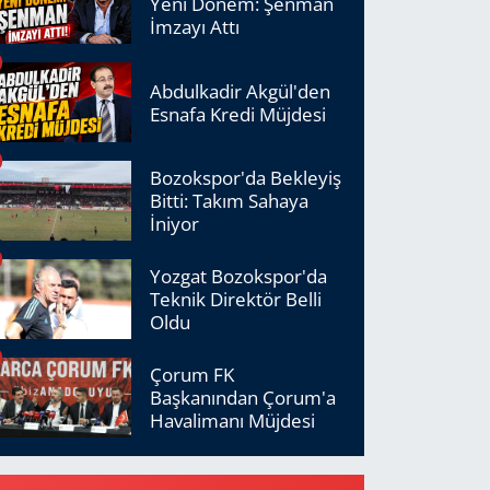
Yeni Dönem: Şenman
İmzayı Attı
Abdulkadir Akgül'den
Esnafa Kredi Müjdesi
Bozokspor'da Bekleyiş
Bitti: Takım Sahaya
İniyor
Yozgat Bozokspor'da
Teknik Direktör Belli
Oldu
Çorum FK
Başkanından Çorum'a
Havalimanı Müjdesi