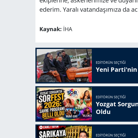
ekiplerine, askerlerimize ve duyarl
ederim. Yaralı vatandaşımıza da acil
Kaynak:
İHA
EDITÖRÜN SEÇTIĞI
Yeni Parti'ni
EDITÖRÜN SEÇTIĞI
Yozgat Sorgun
Oldu
EDITÖRÜN SEÇTIĞI