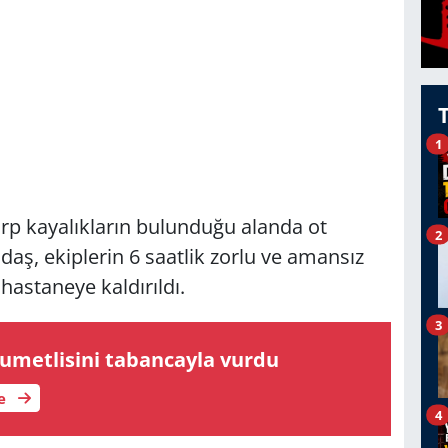
1
rp kayalıkların bulunduğu alanda ot
2
aş, ekiplerin 6 saatlik zorlu ve amansız
hastaneye kaldırıldı.
3
sumetlisini tabancayla vurdu
le
4