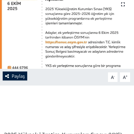
Paylaş
-
+
A
A