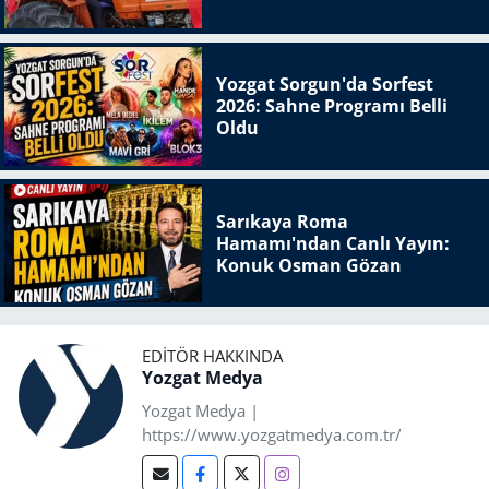
Yozgat Sorgun'da Sorfest
2026: Sahne Programı Belli
Oldu
Sarıkaya Roma
Hamamı'ndan Canlı Yayın:
Konuk Osman Gözan
EDITÖR HAKKINDA
Yozgat Medya
Yozgat Medya |
https://www.yozgatmedya.com.tr/