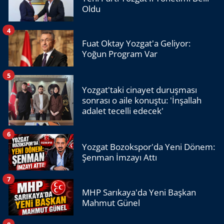
Oldu
4
Fuat Oktay Yozgat'a Geliyor:
Yoğun Program Var
5
Yozgat'taki cinayet duruşması
sonrası o aile konuştu: 'İnşallah
adalet tecelli edecek'
6
Yozgat Bozokspor'da Yeni Dönem:
Şenman İmzayı Attı
7
MHP Sarıkaya'da Yeni Başkan
Mahmut Günel