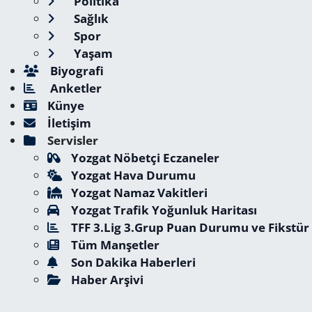
Politika
Sağlık
Spor
Yaşam
Biyografi
Anketler
Künye
İletişim
Servisler
Yozgat Nöbetçi Eczaneler
Yozgat Hava Durumu
Yozgat Namaz Vakitleri
Yozgat Trafik Yoğunluk Haritası
TFF 3.Lig 3.Grup Puan Durumu ve Fikstür
Tüm Manşetler
Son Dakika Haberleri
Haber Arşivi