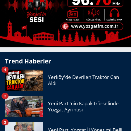
Trend Haberler
1
Yerköy'de Devrilen Traktör Can
Aldı
2
Yeni Parti'nin Kapak Görselinde
Yozgat Ayrıntısı
3
Yeni Parti Yozgat İl Yönetimi Belli