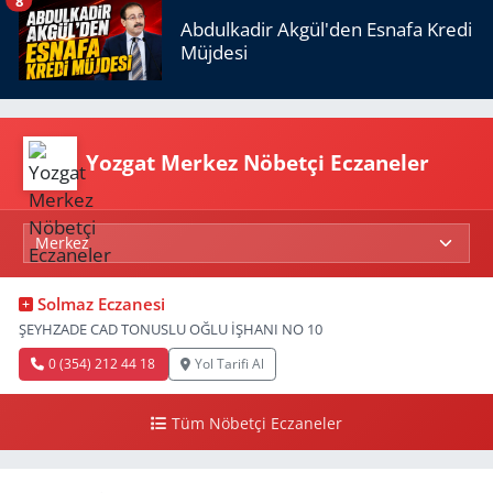
8
Abdulkadir Akgül'den Esnafa Kredi
Müjdesi
Yozgat Merkez Nöbetçi Eczaneler
Solmaz Eczanesi
ŞEYHZADE CAD TONUSLU OĞLU İŞHANI NO 10
0 (354) 212 44 18
Yol Tarifi Al
Tüm Nöbetçi Eczaneler