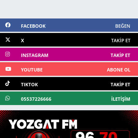
FACEBOOK
BEĞEN
X
TAKIP ET
INSTAGRAM
TAKIP ET
YOUTUBE
ABONE OL
TIKTOK
TAKIP ET
05537226666
İLETIŞIM