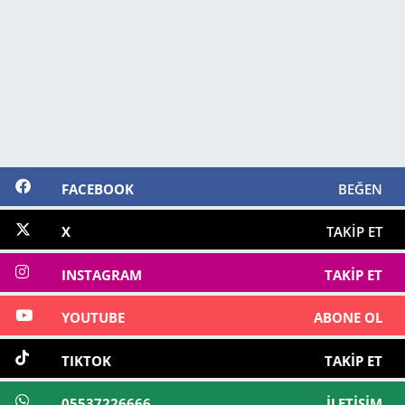
FACEBOOK
BEĞEN
X
TAKIP ET
INSTAGRAM
TAKIP ET
YOUTUBE
ABONE OL
TIKTOK
TAKIP ET
05537226666
İLETIŞIM