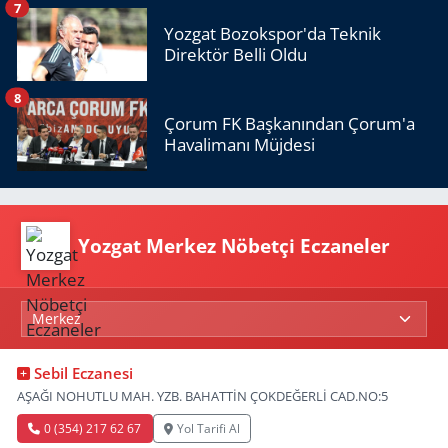
7
Yozgat Bozokspor'da Teknik
Direktör Belli Oldu
8
Çorum FK Başkanından Çorum'a
Havalimanı Müjdesi
Yozgat Merkez Nöbetçi Eczaneler
Sebil Eczanesi
AŞAĞI NOHUTLU MAH. YZB. BAHATTİN ÇOKDEĞERLİ CAD.NO:5
0 (354) 217 62 67
Yol Tarifi Al