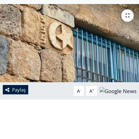
Paylaş
-
+
A
A