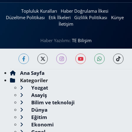
Topluluk Kuralları
Haber Doğrulama İlkesi
Düzeltme Politikası
Etik İlkeleri
Gizlilik Politikası
Künye
İletişim
Haber Yazılımı:
TE Bilişim
Ana Sayfa
Kategoriler
Yozgat
Asayiş
Bilim ve teknoloji
Dünya
Eğitim
Ekonomi
Genel