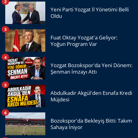
2
Yeni Parti Yozgat İl Yönetimi Belli
Oldu
3
Fuat Oktay Yozgat'a Geliyor:
Yoğun Program Var
4
Yozgat Bozokspor'da Yeni Dönem:
Şenman İmzayı Attı
5
Abdulkadir Akgül'den Esnafa Kredi
Müjdesi
6
Bozokspor'da Bekleyiş Bitti: Takım
Sahaya İniyor