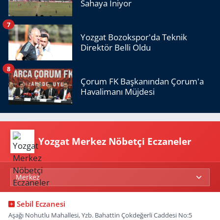
Sahaya İniyor
7
Yozgat Bozokspor'da Teknik
Direktör Belli Oldu
8
Çorum FK Başkanından Çorum'a
Havalimanı Müjdesi
Yozgat Merkez Nöbetçi Eczaneler
Sebil Eczanesi
Aşağı Nohutlu Mahallesi, Yzb. Bahattin Çokdeğerli Caddesi No:5