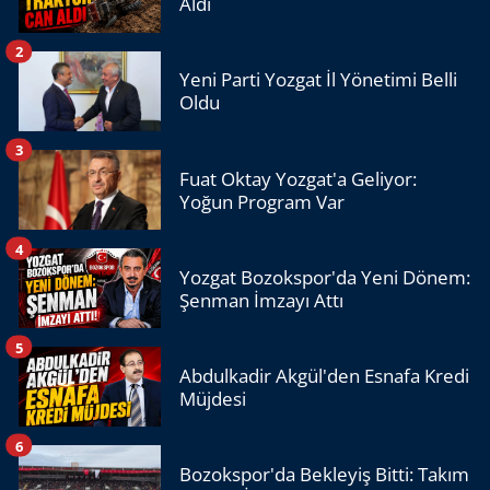
Aldı
2
Yeni Parti Yozgat İl Yönetimi Belli
Oldu
3
Fuat Oktay Yozgat'a Geliyor:
Yoğun Program Var
4
Yozgat Bozokspor'da Yeni Dönem:
Şenman İmzayı Attı
5
Abdulkadir Akgül'den Esnafa Kredi
Müjdesi
6
Bozokspor'da Bekleyiş Bitti: Takım