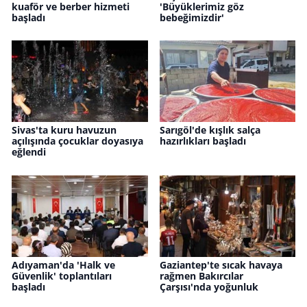
kuaför ve berber hizmeti
'Büyüklerimiz göz
başladı
bebeğimizdir'
Sivas'ta kuru havuzun
Sarıgöl'de kışlık salça
açılışında çocuklar doyasıya
hazırlıkları başladı
eğlendi
Adıyaman'da 'Halk ve
Gaziantep'te sıcak havaya
Güvenlik' toplantıları
rağmen Bakırcılar
başladı
Çarşısı'nda yoğunluk