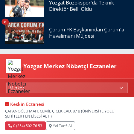
Yozgat Bozokspor'da Teknik
Direktör Belli Oldu
8
Çorum FK Başkanından Çorum'a
Havalimanı Müjdesi
Yozgat Merkez Nöbetçi Eczaneler
Keskin Eczanesi
ÇAPANOĞLU MAH. CEMİL ÇİÇEK CAD. 87 B (ÜNİVERSİTE YOLU
ŞEHİTLER FEN LİSESİ ALTI)
0 (354) 502 76 53
Yol Tarifi Al