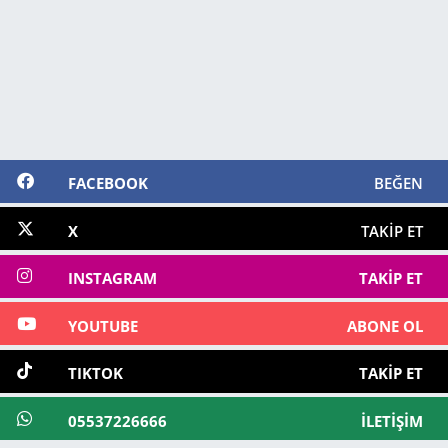
FACEBOOK
BEĞEN
X
TAKIP ET
INSTAGRAM
TAKIP ET
YOUTUBE
ABONE OL
TIKTOK
TAKIP ET
05537226666
İLETIŞIM