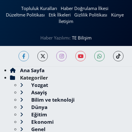
Topluluk Kuralları
Haber Doğrulama İlkesi
Düzeltme Politikası
Etik İlkeleri
Gizlilik Politikası
Künye
İletişim
Haber Yazılımı:
TE Bilişim
Ana Sayfa
Kategoriler
Yozgat
Asayiş
Bilim ve teknoloji
Dünya
Eğitim
Ekonomi
Genel