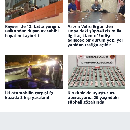
Kayseri'de 13. katta yangın:
Artvin Valisi Ergün'den
Balkondan düşen ev sahibi
Hopa'daki şüpheli cisim ile
hayatını kaybetti
ilgili açıklama: 'Endişe
edilecek bir durum yok, yol
yeniden trafiğe açıldı'
İki otomobilin çarpıştığı
Kırıkkale'de uyuşturucu
kazada 3 kişi yaralandı
operasyonu: 25 yaşındaki
şüpheli gözaltında