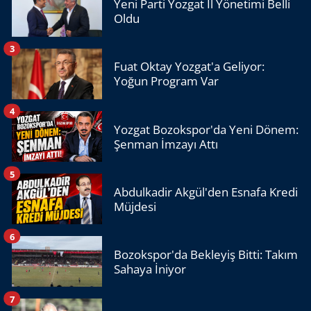
Yeni Parti Yozgat İl Yönetimi Belli
Oldu
3
Fuat Oktay Yozgat'a Geliyor:
Yoğun Program Var
4
Yozgat Bozokspor'da Yeni Dönem:
Şenman İmzayı Attı
5
Abdulkadir Akgül'den Esnafa Kredi
Müjdesi
6
Bozokspor'da Bekleyiş Bitti: Takım
Sahaya İniyor
7