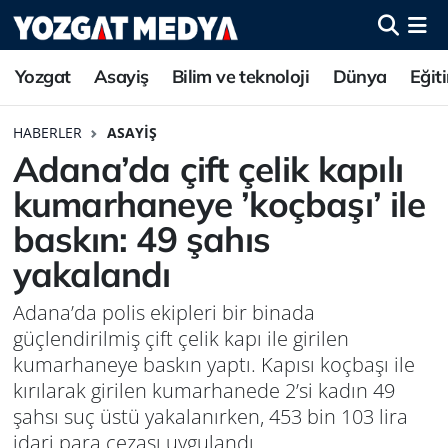
Yozgat
Asayiş
Bilim ve teknoloji
Dünya
Eğit
HABERLER
ASAYIŞ
Adana’da çift çelik kapılı
kumarhaneye ’koçbaşı’ ile
baskın: 49 şahıs
yakalandı
Adana’da polis ekipleri bir binada
güçlendirilmiş çift çelik kapı ile girilen
kumarhaneye baskın yaptı. Kapısı koçbaşı ile
kırılarak girilen kumarhanede 2’si kadın 49
şahsı suç üstü yakalanırken, 453 bin 103 lira
idari para cezası uygulandı.