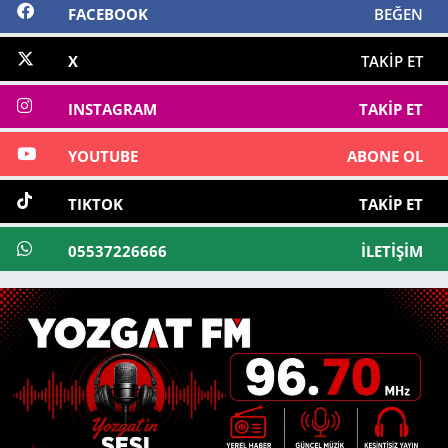
FACEBOOK
BEĞEN
X
TAKIP ET
INSTAGRAM
TAKIP ET
YOUTUBE
ABONE OL
TIKTOK
TAKIP ET
05537226666
İLETIŞIM