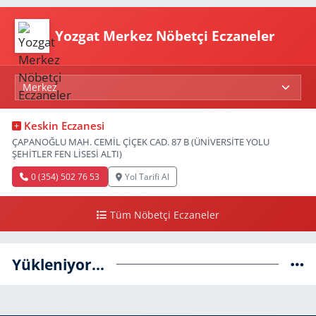
Yozgat Merkez Nöbetçi Eczaneler
Keskin Eczanesi
ÇAPANOĞLU MAH. CEMİL ÇİÇEK CAD. 87 B (ÜNİVERSİTE YOLU
ŞEHİTLER FEN LİSESİ ALTI)
0 (354) 502 76 53
Yol Tarifi Al
Tüm Nöbetçi Eczaneler
Yükleniyor...