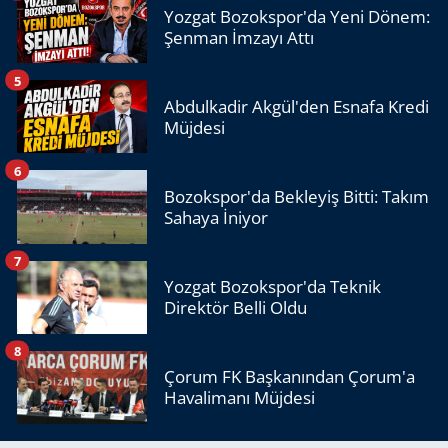
Yozgat Bozokspor'da Yeni Dönem:
Şenman İmzayı Attı
5
Abdulkadir Akgül'den Esnafa Kredi
Müjdesi
6
Bozokspor'da Bekleyiş Bitti: Takım
Sahaya İniyor
7
Yozgat Bozokspor'da Teknik
Direktör Belli Oldu
8
Çorum FK Başkanından Çorum'a
Havalimanı Müjdesi