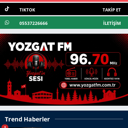
TIKTOK
TAKIP ET
05537226666
İLETIŞIM
Trend Haberler
1