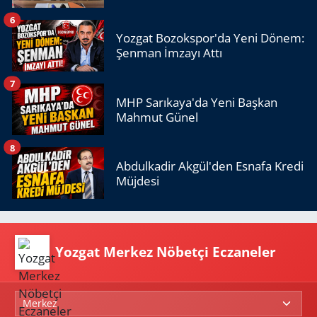
6
Yozgat Bozokspor'da Yeni Dönem:
Şenman İmzayı Attı
7
MHP Sarıkaya'da Yeni Başkan
Mahmut Günel
8
Abdulkadir Akgül'den Esnafa Kredi
Müjdesi
Yozgat Merkez Nöbetçi Eczaneler