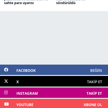
sahte para uyarısı
söndürüldü
FACEBOOK
BEĞEN
X
TAKIP ET
INSTAGRAM
TAKIP ET
YOUTUBE
ABONE OL