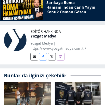
Sarıkaya Roma
Hamamı'ndan Canlı Yayın:
Konuk Osman Gözan
EDITÖR HAKKINDA
Yozgat Medya
Yozgat Medya |
https://www.yozgatmedya.com.tr/
Bunlar da ilginizi çekebilir