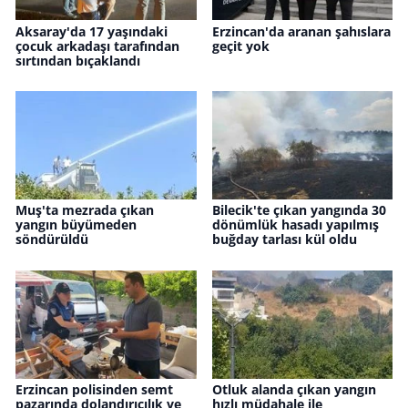
Aksaray'da 17 yaşındaki
Erzincan'da aranan şahıslara
çocuk arkadaşı tarafından
geçit yok
sırtından bıçaklandı
Muş'ta mezrada çıkan
Bilecik'te çıkan yangında 30
yangın büyümeden
dönümlük hasadı yapılmış
söndürüldü
buğday tarlası kül oldu
Erzincan polisinden semt
Otluk alanda çıkan yangın
pazarında dolandırıcılık ve
hızlı müdahale ile