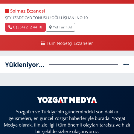
Solmaz Eczanesi
ŞEYHZADE CAD TONUSLU OĞLU İŞHANI NO 10
0 (354) 212 44 18
Yol Tarifi Al
Tüm Nöbetçi Eczaneler
Yükleniyor...
Yozgat'ın ve Türkiye'nin gündemindeki son dakika
gelişmeleri, en güncel Yozgat haberleriyle burada. Yozgat
Medya olarak, ilinizle ilgili tüm önemli olayları tarafsız ve hızlı
bir şekilde sizlere ulaştırıyoruz.