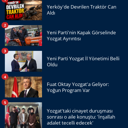
Yerköy'de Devrilen Traktör Can
Aldı
2
Yeni Parti'nin Kapak Görselinde
Yozgat Ayrıntısı
3
Yeni Parti Yozgat İl Yönetimi Belli
Oldu
4
Fuat Oktay Yozgat'a Geliyor:
Yoğun Program Var
5
Yozgat'taki cinayet duruşması
sonrası o aile konuştu: 'İnşallah
adalet tecelli edecek'