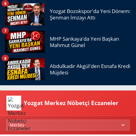
6
Yozgat Bozokspor'da Yeni Dönem:
Şenman İmzayı Attı
7
MHP Sarıkaya'da Yeni Başkan
Mahmut Günel
8
Abdulkadir Akgül'den Esnafa Kredi
Müjdesi
Yozgat Merkez Nöbetçi Eczaneler