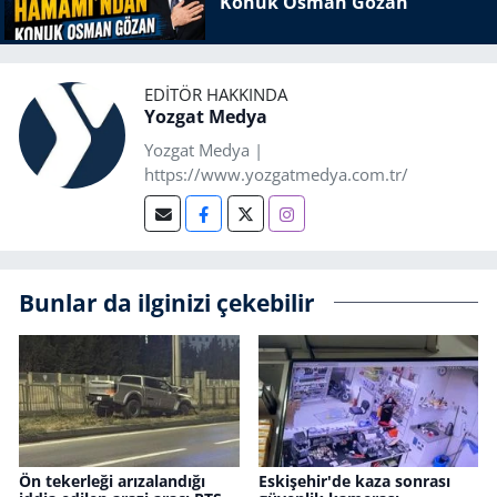
Konuk Osman Gözan
EDITÖR HAKKINDA
Yozgat Medya
Yozgat Medya |
https://www.yozgatmedya.com.tr/
Bunlar da ilginizi çekebilir
Ön tekerleği arızalandığı
Eskişehir'de kaza sonrası