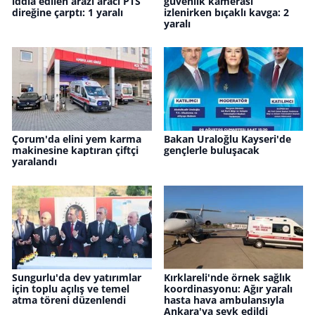
iddia edilen arazi aracı PTS
güvenlik kamerası
direğine çarptı: 1 yaralı
izlenirken bıçaklı kavga: 2
yaralı
Çorum'da elini yem karma
Bakan Uraloğlu Kayseri'de
makinesine kaptıran çiftçi
gençlerle buluşacak
yaralandı
Sungurlu'da dev yatırımlar
Kırklareli'nde örnek sağlık
için toplu açılış ve temel
koordinasyonu: Ağır yaralı
atma töreni düzenlendi
hasta hava ambulansıyla
Ankara'ya sevk edildi