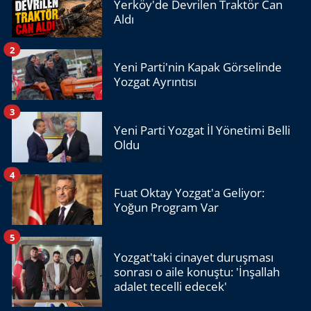
Yerköy'de Devrilen Traktör Can
Aldı
2
Yeni Parti'nin Kapak Görselinde
Yozgat Ayrıntısı
3
Yeni Parti Yozgat İl Yönetimi Belli
Oldu
4
Fuat Oktay Yozgat'a Geliyor:
Yoğun Program Var
5
Yozgat'taki cinayet duruşması
sonrası o aile konuştu: 'İnşallah
adalet tecelli edecek'