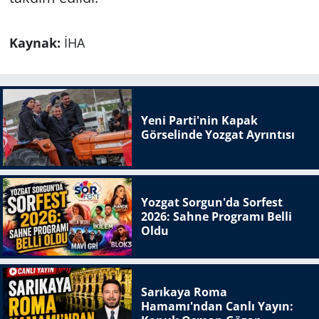
Kaynak:
İHA
Yeni Parti'nin Kapak
Görselinde Yozgat Ayrıntısı
Yozgat Sorgun'da Sorfest
2026: Sahne Programı Belli
Oldu
Sarıkaya Roma
Hamamı'ndan Canlı Yayın: