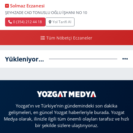
Solmaz Eczanesi
ŞEYHZADE CAD TONUSLU OĞLU İŞHANI NO 10
0 (354) 212 44 18
Yol Tarifi Al
Tüm Nöbetçi Eczaneler
Yükleniyor...
Yozgat'ın ve Türkiye'nin gündemindeki son dakika
gelişmeleri, en güncel Yozgat haberleriyle burada. Yozgat
Medya olarak, ilinizle ilgili tüm önemli olayları tarafsız ve hızlı
bir şekilde sizlere ulaştırıyoruz.