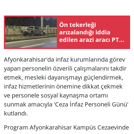
Ön tekerleği
arızalandığı iddia
edilen arazi aracı PTS
direğine çarptı: 1
yaralı
Afyonkarahisar'da infaz kurumlarında görev
yapan personelin özverili çalışmalarını takdir
etmek, mesleki dayanışmayı güçlendirmek,
infaz hizmetlerinin önemine dikkat çekmek
ve personele sosyal kaynaşma ortamı
sunmak amacıyla 'Ceza İnfaz Personeli Günü'
kutlandı.
Program Afyonkarahisar Kampüs Cezaevinde