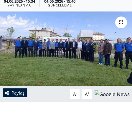
04.06.2026 - 15:34
04.06.2026 - 15:40
YAYINLANMA
GÜNCELLEME
Paylaş
-
+
A
A