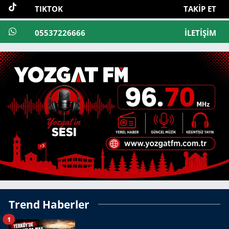
TIKTOK
TAKIP ET
05537226666
İLETIŞIM
Trend Haberler
1