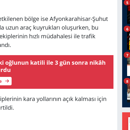
5
etkilenen bölge ise Afyonkarahisar-Şuhut
da uzun araç kuyrukları oluşurken, bu
6
kiplerinin hızlı müdahalesi ile trafik
ndı.
7
i oğlunun katili ile 3 gün sonra nikâh
urdu
le
8
iplerinin kara yollarının açık kalması için
tildi.