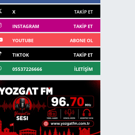
X
TAKIP ET
INSTAGRAM
TAKIP ET
YOUTUBE
ABONE OL
TIKTOK
TAKIP ET
05537226666
İLETIŞIM