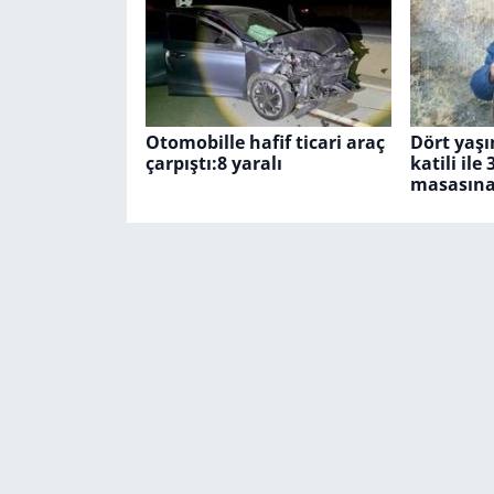
Otomobille hafif ticari araç
Dört yaş
çarpıştı:8 yaralı
katili il
masasına