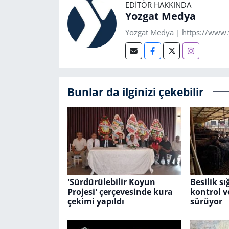
EDITÖR HAKKINDA
Yozgat Medya
Yozgat Medya | https://www
Bunlar da ilginizi çekebilir
'Sürdürülebilir Koyun
Besilik sı
Projesi' çerçevesinde kura
kontrol v
çekimi yapıldı
sürüyor