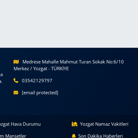
Medrese Mahalle Mahmut Turan Sokak No:6/10
Merkez / Yozgat - TÜRKİYE
ka
03542129797
a.
[email protected]
ozgat Hava Durumu
Yozgat Namaz Vakitleri
m Manşetler
Son Dakika Haberleri