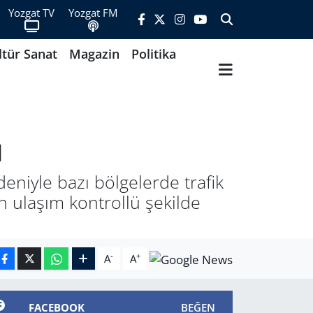
Yozgat TV
Yozgat FM
ltür Sanat
Magazin
Politika
ı
deniyle bazı bölgelerde trafik
n ulaşım kontrollü şekilde
-
+
A
A
FACEBOOK
BEĞEN