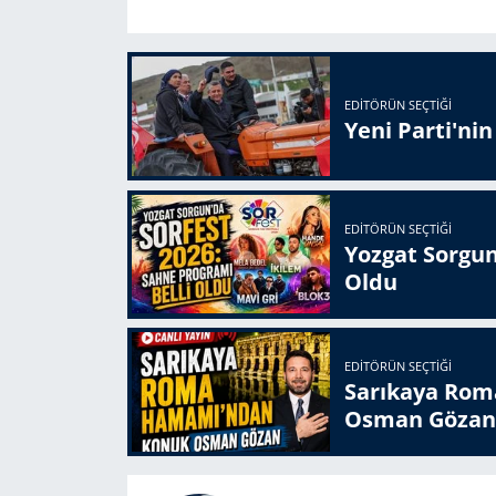
EDITÖRÜN SEÇTIĞI
Yeni Parti'ni
EDITÖRÜN SEÇTIĞI
Yozgat Sorgun
Oldu
EDITÖRÜN SEÇTIĞI
Sarıkaya Rom
Osman Gözan