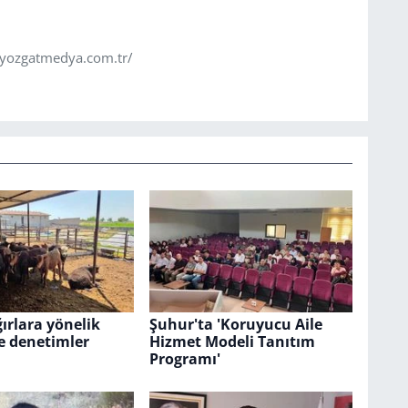
.yozgatmedya.com.tr/
ğırlara yönelik
Şuhur'ta 'Koruyucu Aile
e denetimler
Hizmet Modeli Tanıtım
Programı'