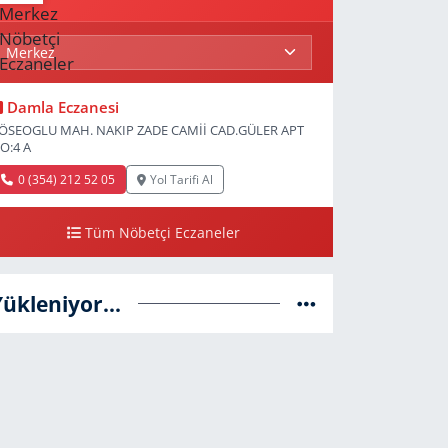
Damla Eczanesi
ÖSEOGLU MAH. NAKIP ZADE CAMİİ CAD.GÜLER APT
O:4 A
0 (354) 212 52 05
Yol Tarifi Al
Tüm Nöbetçi Eczaneler
Yükleniyor...