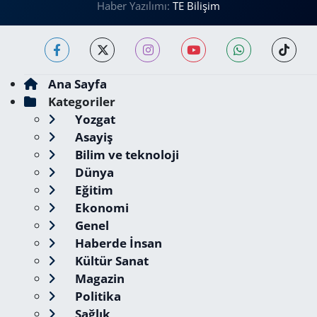
Haber Yazılımı:
TE Bilişim
Ana Sayfa
Kategoriler
Yozgat
Asayiş
Bilim ve teknoloji
Dünya
Eğitim
Ekonomi
Genel
Haberde İnsan
Kültür Sanat
Magazin
Politika
Sağlık