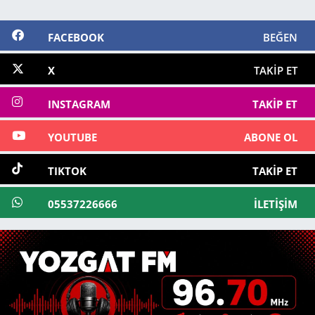
FACEBOOK
BEĞEN
X
TAKIP ET
INSTAGRAM
TAKIP ET
YOUTUBE
ABONE OL
TIKTOK
TAKIP ET
05537226666
İLETIŞIM