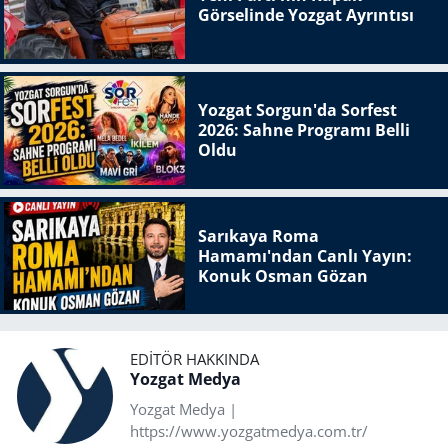
Görselinde Yozgat Ayrıntısı
Yozgat Sorgun'da Sorfest
2026: Sahne Programı Belli
Oldu
Sarıkaya Roma
Hamamı'ndan Canlı Yayın:
Konuk Osman Gözan
EDITÖR HAKKINDA
Yozgat Medya
Yozgat Medya |
https://www.yozgatmedya.com.tr/