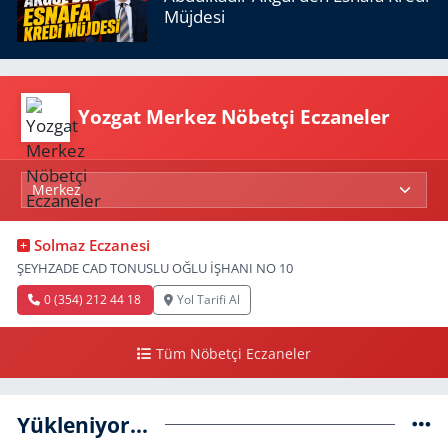
Müjdesi
Yozgat Merkez Nöbetçi Eczaneler
Solmaz Eczanesi
ŞEYHZADE CAD TONUSLU OĞLU İŞHANI NO 10
0 (354) 212 44 18
Yol Tarifi Al
Tüm Nöbetçi Eczaneler
Yükleniyor...