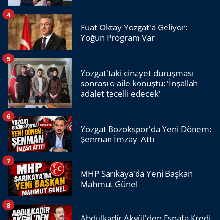
4
Fuat Oktay Yozgat'a Geliyor:
Yoğun Program Var
5
Yozgat'taki cinayet duruşması
sonrası o aile konuştu: 'İnşallah
adalet tecelli edecek'
6
Yozgat Bozokspor'da Yeni Dönem:
Şenman İmzayı Attı
7
MHP Sarıkaya'da Yeni Başkan
Mahmut Günel
8
Abdulkadir Akgül'den Esnafa Kredi