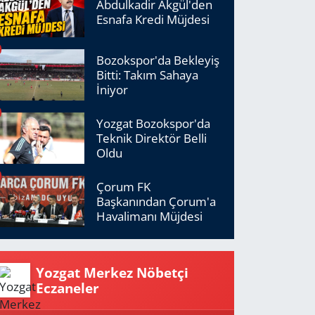
Abdulkadir Akgül'den
Esnafa Kredi Müjdesi
Bozokspor'da Bekleyiş
Bitti: Takım Sahaya
İniyor
Yozgat Bozokspor'da
Teknik Direktör Belli
Oldu
Çorum FK
Başkanından Çorum'a
Havalimanı Müjdesi
Yozgat Merkez Nöbetçi
Eczaneler