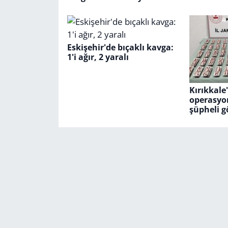
Eskişehir'de bıçaklı kavga:
1'i ağır, 2 yaralı
Kırıkkale
operasyo
şüpheli g