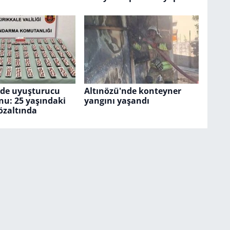
'de uyuşturucu
Altınözü'nde konteyner
nu: 25 yaşındaki
yangını yaşandı
özaltında