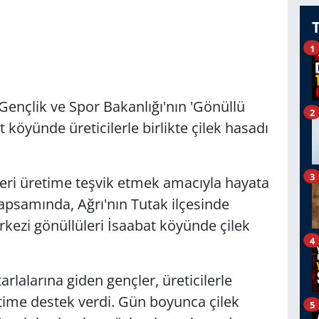
1
Gençlik ve Spor Bakanlığı'nın 'Gönüllü
2
 köyünde üreticilerle birlikte çilek hasadı
3
leri üretime teşvik etmek amacıyla hayata
 kapsamında, Ağrı'nın Tutak ilçesinde
rkezi gönüllüleri İsaabat köyünde çilek
4
rlalarına giden gençler, üreticilerle
etime destek verdi. Gün boyunca çilek
5