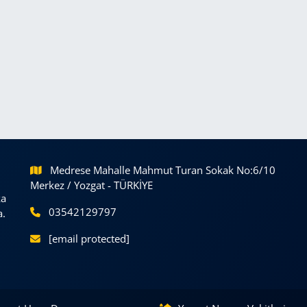
Medrese Mahalle Mahmut Turan Sokak No:6/10
Merkez / Yozgat - TÜRKİYE
ka
03542129797
a.
[email protected]