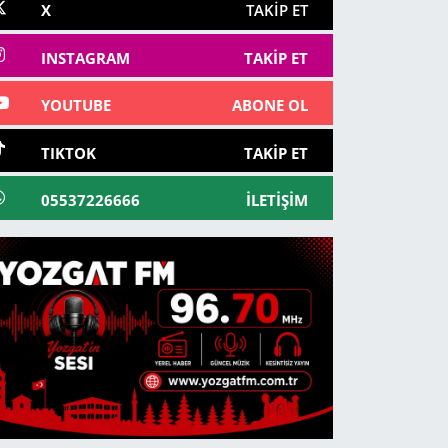
X
TAKIP ET
INSTAGRAM
TAKIP ET
YOUTUBE
ABONE OL
TIKTOK
TAKIP ET
05537226666
İLETIŞIM