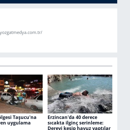
.yozgatmedya.com.tr/
lgesi Taşucu'na
Erzincan'da 40 derece
ren uygulama
sıcakta ilginç serinleme:
Dereyi kesip havuz yaptılar