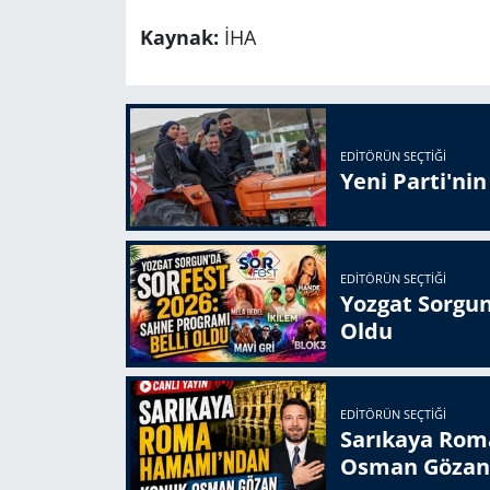
Kaynak:
İHA
EDITÖRÜN SEÇTIĞI
Yeni Parti'ni
EDITÖRÜN SEÇTIĞI
Yozgat Sorgun
Oldu
EDITÖRÜN SEÇTIĞI
Sarıkaya Rom
Osman Gözan