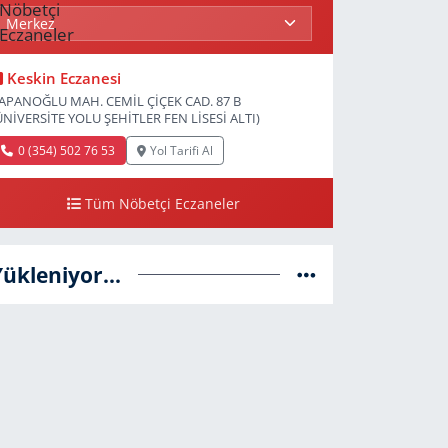
Keskin Eczanesi
APANOĞLU MAH. CEMİL ÇİÇEK CAD. 87 B
ÜNİVERSİTE YOLU ŞEHİTLER FEN LİSESİ ALTI)
0 (354) 502 76 53
Yol Tarifi Al
Tüm Nöbetçi Eczaneler
Yükleniyor...