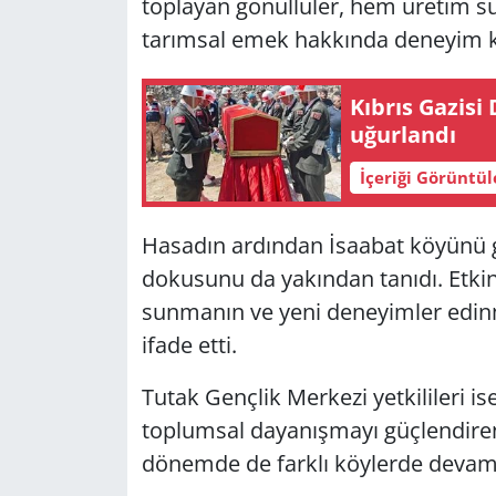
toplayan gönüllüler, hem üretim 
tarımsal emek hakkında deneyim k
Kıbrıs Gazisi
uğurlandı
İçeriği Görüntü
Hasadın ardından İsaabat köyünü g
dokusunu da yakından tanıdı. Etkinl
sunmanın ve yeni deneyimler edinm
ifade etti.
Tutak Gençlik Merkezi yetkilileri i
toplumsal dayanışmayı güçlendiren
dönemde de farklı köylerde devam e