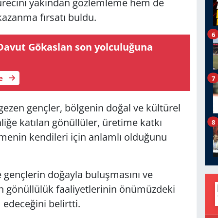
sürecini yakından gözlemleme hem de
azanma fırsatı buldu.
6
 Davut Gökaslan son yolculuğuna
le
7
ezen gençler, bölgenin doğal ve kültürel
iğe katılan gönüllüler, üretime katkı
8
enin kendileri için anlamlı olduğunu
se gençlerin doğayla buluşmasını ve
 gönüllülük faaliyetlerinin önümüzdeki
deceğini belirtti.