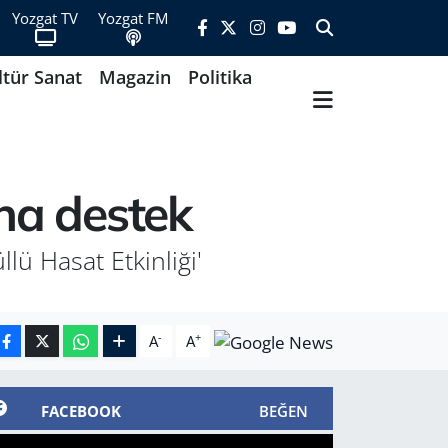
Yozgat TV
Yozgat FM
ltür Sanat
Magazin
Politika
ına destek
lü Hasat Etkinliği'
-
+
A
A
FACEBOOK
BEĞEN