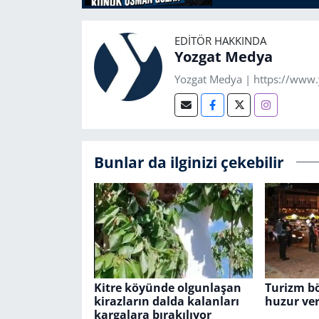
EDITÖR HAKKINDA
Yozgat Medya
Yozgat Medya | https://www
Bunlar da ilginizi çekebilir
Kitre köyünde olgunlaşan
Turizm bö
kirazların dalda kalanları
huzur ve
kargalara bırakılıyor