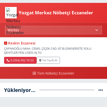
Yozgat Merkez Nöbetçi Eczaneler
Keskin Eczanesi
ÇAPANOĞLU MAH. CEMİL ÇİÇEK CAD. 87 B (ÜNİVERSİTE YOLU
ŞEHİTLER FEN LİSESİ ALTI)
0 (354) 502 76 53
Yol Tarifi Al
Tüm Nöbetçi Eczaneler
Yükleniyor...