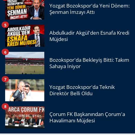
Yozgat Bozokspor'da Yeni Dönem:
Şenman İmzayı Attı
5
Abdulkadir Akgül'den Esnafa Kredi
Müjdesi
6
Bozokspor'da Bekleyiş Bitti: Takım
Sahaya İniyor
7
Yozgat Bozokspor'da Teknik
Direktör Belli Oldu
8
Çorum FK Başkanından Çorum'a
Havalimanı Müjdesi