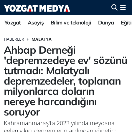
Yozgat
Asayiş
Bilim ve teknoloji
Dünya
Eğit
HABERLER
MALATYA
Ahbap Derneği
'depremzedeye ev' sözünü
tutmadı: Malatyalı
depremzedeler, toplanan
milyonlarca doların
nereye harcandığını
soruyor
Kahramanmaraş'ta 2023 yılında meydana
gelen yıkıcı depremlerin ardından yönetim