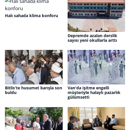
Halı sahada klima konforu
Depremde azalan derslik
sayısı yeni okullarla arttı
Bitlis'te husumet barışla son
Van'da işitme engelli
buldu
müşteriyle halaylı pazarlık
gülümsetti