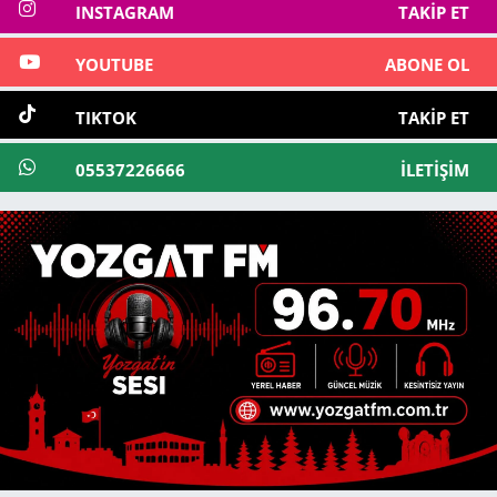
INSTAGRAM
TAKIP ET
YOUTUBE
ABONE OL
TIKTOK
TAKIP ET
05537226666
İLETIŞIM