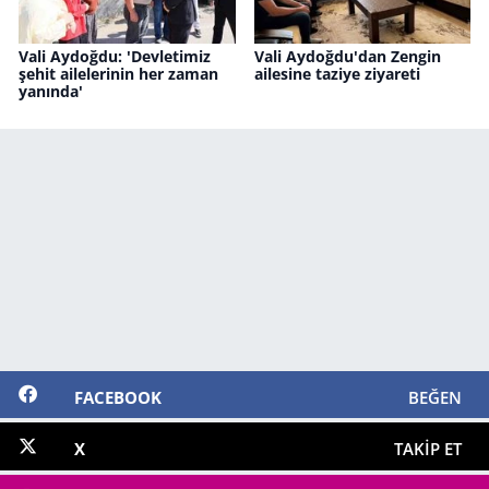
Vali Aydoğdu: 'Devletimiz
Vali Aydoğdu'dan Zengin
şehit ailelerinin her zaman
ailesine taziye ziyareti
yanında'
FACEBOOK
BEĞEN
X
TAKIP ET