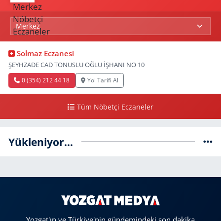
Solmaz Eczanesi
ŞEYHZADE CAD TONUSLU OĞLU İŞHANI NO 10
0 (354) 212 44 18
Yol Tarifi Al
Tüm Nöbetçi Eczaneler
Yükleniyor...
Yozgat'ın ve Türkiye'nin gündemindeki son dakika