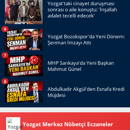
Yozgat'taki cinayet duruşması
sonrası o aile konuştu: 'İnşallah
adalet tecelli edecek'
6
Yozgat Bozokspor'da Yeni Dönem:
Şenman İmzayı Attı
7
MHP Sarıkaya'da Yeni Başkan
Mahmut Günel
8
Abdulkadir Akgül'den Esnafa Kredi
Müjdesi
Yozgat Merkez Nöbetçi Eczaneler