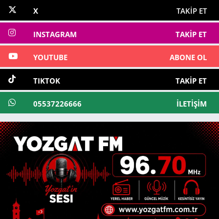
X
TAKIP ET
INSTAGRAM
TAKIP ET
YOUTUBE
ABONE OL
TIKTOK
TAKIP ET
05537226666
İLETIŞIM