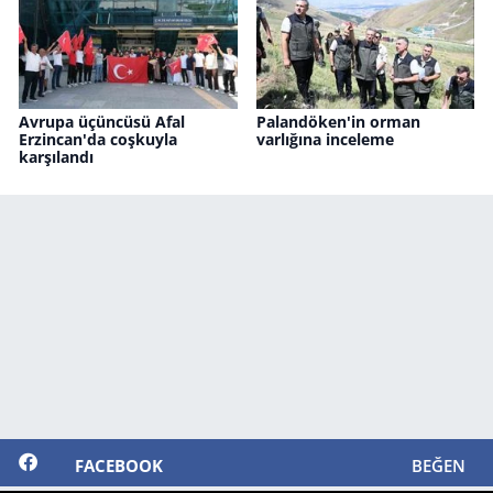
Avrupa üçüncüsü Afal
Palandöken'in orman
Erzincan'da coşkuyla
varlığına inceleme
karşılandı
FACEBOOK
BEĞEN