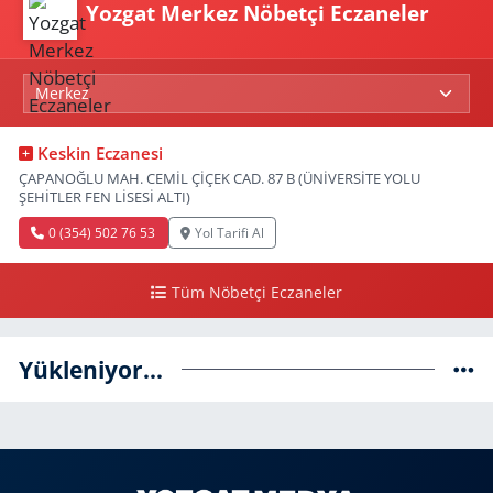
Yozgat Merkez Nöbetçi Eczaneler
Keskin Eczanesi
ÇAPANOĞLU MAH. CEMİL ÇİÇEK CAD. 87 B (ÜNİVERSİTE YOLU
ŞEHİTLER FEN LİSESİ ALTI)
0 (354) 502 76 53
Yol Tarifi Al
Tüm Nöbetçi Eczaneler
Yükleniyor...