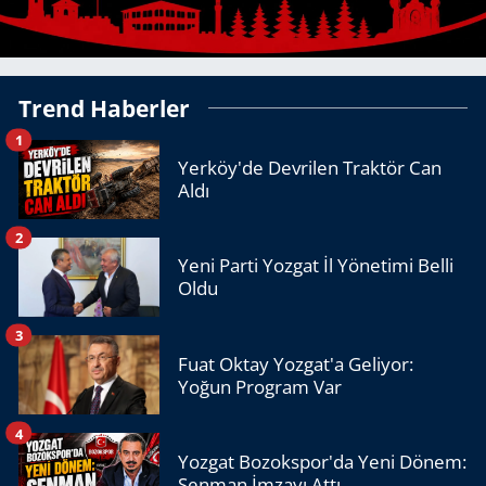
Trend Haberler
1
Yerköy'de Devrilen Traktör Can
Aldı
2
Yeni Parti Yozgat İl Yönetimi Belli
Oldu
3
Fuat Oktay Yozgat'a Geliyor:
Yoğun Program Var
4
Yozgat Bozokspor'da Yeni Dönem:
Şenman İmzayı Attı