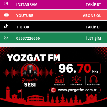
INSTAGRAM
TAKIP ET
YOUTUBE
ABONE OL
TIKTOK
TAKIP ET
05537226666
İLETIŞIM