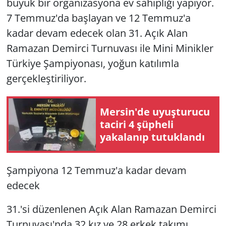
büyük bir organizasyona ev sahipliği yapıyor.
7 Temmuz'da başlayan ve 12 Temmuz'a
kadar devam edecek olan 31. Açık Alan
Ramazan Demirci Turnuvası ile Mini Minikler
Türkiye Şampiyonası, yoğun katılımla
gerçekleştiriliyor.
Mersin'de uyuşturucu
taciri 4 şüpheli
yakalanıp tutuklandı
Şampiyona 12 Temmuz'a kadar devam
edecek
31.'si düzenlenen Açık Alan Ramazan Demirci
Turnuvası'nda 32 kız ve 28 erkek takımı