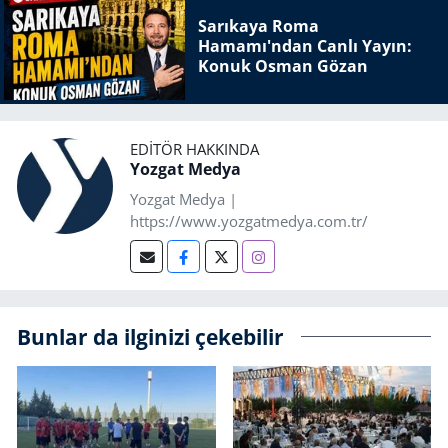
Sarıkaya Roma
Hamamı'ndan Canlı Yayın:
Konuk Osman Gözan
EDITÖR HAKKINDA
Yozgat Medya
Yozgat Medya |
https://www.yozgatmedya.com.tr/
Bunlar da ilginizi çekebilir