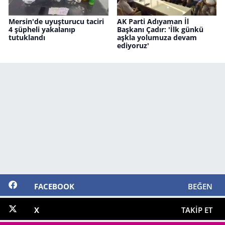
Mersin'de uyuşturucu taciri
AK Parti Adıyaman İl
4 şüpheli yakalanıp
Başkanı Çadır: 'İlk günkü
tutuklandı
aşkla yolumuza devam
ediyoruz'
FACEBOOK
BEĞEN
X
TAKIP ET