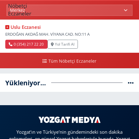
Uslu Eczanesi
ERDOĞAN AKDAĞ MAH. VİYANA CAD. NO:11 A
0 (354) 217 22 20
Yol Tarifi Al
Tüm Nöbetçi Eczaneler
Yükleniyor...
Yozgat'ın ve Türkiye'nin gündemindeki son dakika
gelişmeleri, en güncel Yozgat haberleriyle burada. Yozgat