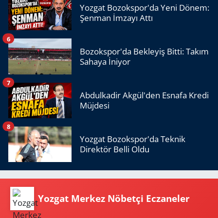
Yozgat Bozokspor'da Yeni Dönem:
Şenman İmzayı Attı
6
Bozokspor'da Bekleyiş Bitti: Takım
Sahaya İniyor
7
Abdulkadir Akgül'den Esnafa Kredi
Müjdesi
8
Yozgat Bozokspor'da Teknik
Direktör Belli Oldu
Yozgat Merkez Nöbetçi Eczaneler