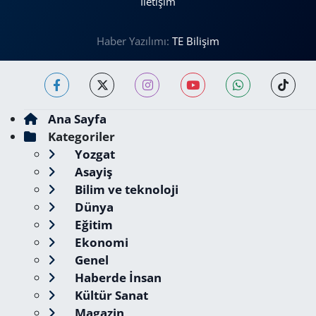
İletişim
Haber Yazılımı:
TE Bilişim
Ana Sayfa
Kategoriler
Yozgat
Asayiş
Bilim ve teknoloji
Dünya
Eğitim
Ekonomi
Genel
Haberde İnsan
Kültür Sanat
Magazin