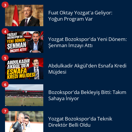
3
Fuat Oktay Yozgat'a Geliyor:
Yoğun Program Var
4
Yozgat Bozokspor'da Yeni Dönem:
Şenman İmzayı Attı
5
Abdulkadir Akgül'den Esnafa Kredi
Müjdesi
6
Bozokspor'da Bekleyiş Bitti: Takım
Sahaya İniyor
7
Yozgat Bozokspor'da Teknik
Direktör Belli Oldu