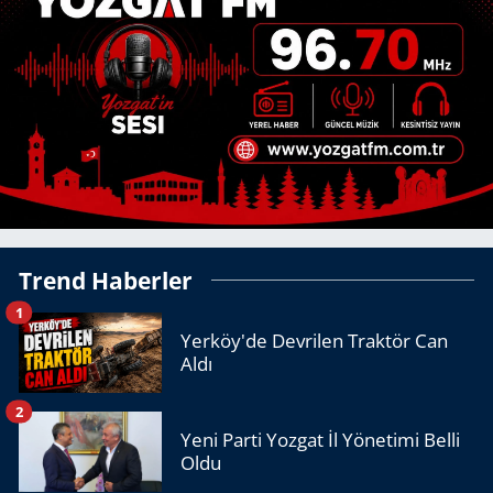
Trend Haberler
1
Yerköy'de Devrilen Traktör Can
Aldı
2
Yeni Parti Yozgat İl Yönetimi Belli
Oldu