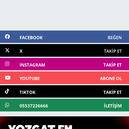
FACEBOOK
BEĞEN
X
TAKIP ET
INSTAGRAM
TAKIP ET
YOUTUBE
ABONE OL
TIKTOK
TAKIP ET
05537226666
İLETIŞIM