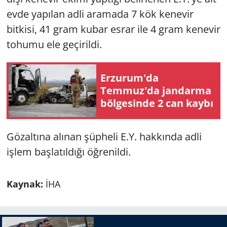
evde yapılan adli aramada 7 kök kenevir
bitkisi, 41 gram kubar esrar ile 4 gram kenevir
tohumu ele geçirildi.
Erzurum'da
Temmuz'da jandarma
bölgesinde 2 can kaybı
Gözaltına alınan şüpheli E.Y. hakkında adli
işlem başlatıldığı öğrenildi.
Kaynak:
İHA