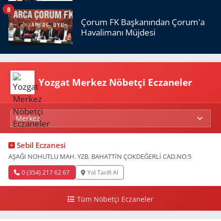
8
Çorum FK Başkanından Çorum'a
Havalimanı Müjdesi
Yozgat Merkez Nöbetçi Eczaneler
Sebil Eczanesi
AŞAĞI NOHUTLU MAH. YZB. BAHATTİN ÇOKDEĞERLİ CAD.NO:5
0 (354) 217 62 67
Yol Tarifi Al
Tüm Nöbetçi Eczaneler