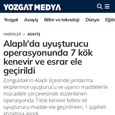
Yozgat
Asayiş
Bilim ve teknoloji
Dünya
Eğit
HABERLER
ASAYIŞ
Alaplı'da uyuşturucu
operasyonunda 7 kök
kenevir ve esrar ele
geçirildi
Zonguldak'ın Alaplı ilçesinde jandarma
ekiplerince uyuşturucu ve uyarıcı maddelerle
mücadele çerçevesinde düzenlenen
operasyonda 7 kök kenevir bitkisi ile
uyuşturucu madde ele geçirilirken, 1 şüpheli
gözaltına alındı.