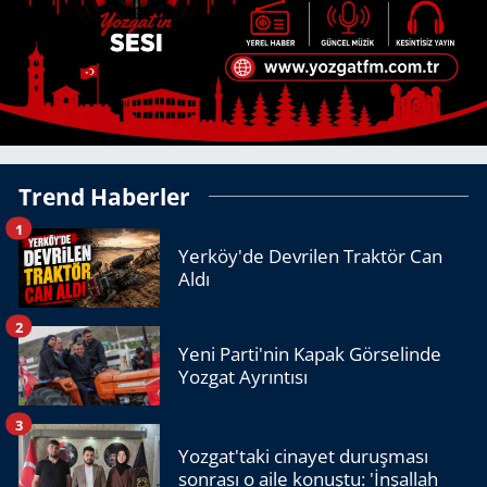
Trend Haberler
1
Yerköy'de Devrilen Traktör Can
Aldı
2
Yeni Parti'nin Kapak Görselinde
Yozgat Ayrıntısı
3
Yozgat'taki cinayet duruşması
sonrası o aile konuştu: 'İnşallah