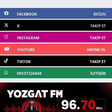
FACEBOOK
BEĞEN
X
TAKIP ET
INSTAGRAM
TAKIP ET
YOUTUBE
ABONE OL
TIKTOK
TAKIP ET
05537226666
İLETIŞIM