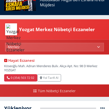
Müjdesi
Yozgat Merkez Nöbetçi Eczaneler
Hayat Eczanesi
Köseoğlu Mah. Adnan Menderes Bulv. Akça Apt. No: 98 D Merkez
YOZGAT
0 (354) 503 72 02
Yol Tarifi Al
Tüm Nöbetçi Eczaneler
Yükleniyor...