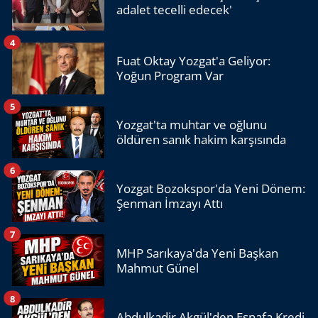
adalet tecelli edecek'
4
Fuat Oktay Yozgat'a Geliyor:
Yoğun Program Var
5
Yozgat'ta muhtar ve oğlunu
öldüren sanık hakim karşısında
6
Yozgat Bozokspor'da Yeni Dönem:
Şenman İmzayı Attı
7
MHP Sarıkaya'da Yeni Başkan
Mahmut Günel
8
Abdulkadir Akgül'den Esnafa Kredi