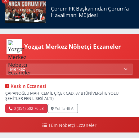
8
Çorum FK Başkanından Çorum'a
Havalimanı Müjdesi
Yozgat Merkez Nöbetçi Eczaneler
Keskin Eczanesi
ÇAPANOĞLU MAH. CEMİL ÇİÇEK CAD. 87 B (ÜNİVERSİTE YOLU
ŞEHİTLER FEN LİSESİ ALTI)
0 (354) 502 76 53
Yol Tarifi Al
Tüm Nöbetçi Eczaneler