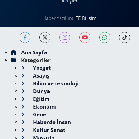
İletişim
Haber Yazılımı:
TE Bilişim
Ana Sayfa
Kategoriler
Yozgat
Asayiş
Bilim ve teknoloji
Dünya
Eğitim
Ekonomi
Genel
Haberde İnsan
Kültür Sanat
Magazin