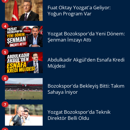
Fuat Oktay Yozgat'a Geliyor:
Yoğun Program Var
4
Yozgat Bozokspor'da Yeni Dönem:
Şenman İmzayı Attı
5
Abdulkadir Akgül'den Esnafa Kredi
Müjdesi
6
Bozokspor'da Bekleyiş Bitti: Takım
Sahaya İniyor
7
Yozgat Bozokspor'da Teknik
Direktör Belli Oldu