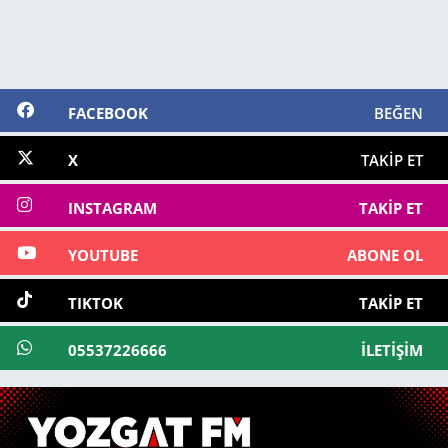
FACEBOOK
BEĞEN
X
TAKIP ET
INSTAGRAM
TAKIP ET
YOUTUBE
ABONE OL
TIKTOK
TAKIP ET
05537226666
İLETIŞIM