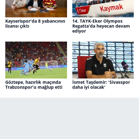
Kayserispor'da 8 yabancının
14. TAYK-Eker Olympos
lisansı çıktı
Regatta'da heyecan devam
ediyor
Göztepe, hazırlık maçında
İsmet Taşdemir: 'Sivasspor
Trabzonspor'u mağlup etti
daha iyi olacak'