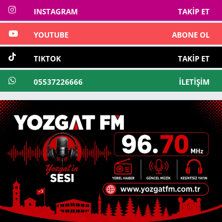
INSTAGRAM
TAKIP ET
YOUTUBE
ABONE OL
TIKTOK
TAKIP ET
05537226666
İLETIŞIM