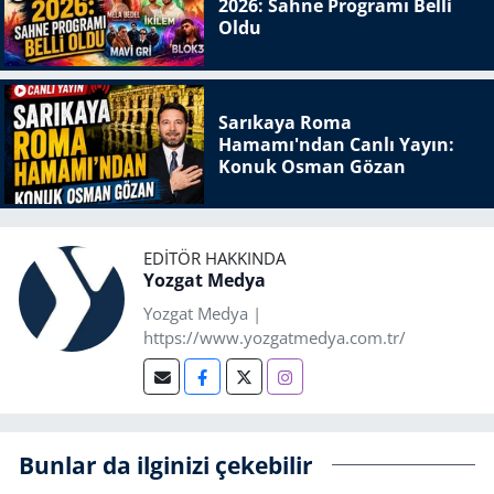
2026: Sahne Programı Belli
Oldu
Sarıkaya Roma
Hamamı'ndan Canlı Yayın:
Konuk Osman Gözan
EDITÖR HAKKINDA
Yozgat Medya
Yozgat Medya |
https://www.yozgatmedya.com.tr/
Bunlar da ilginizi çekebilir