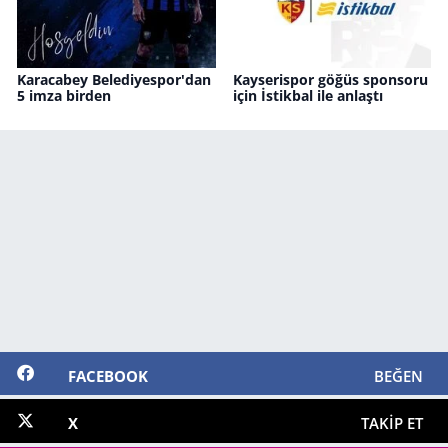
Karacabey Belediyespor'dan
Kayserispor göğüs sponsoru
5 imza birden
için İstikbal ile anlaştı
FACEBOOK
BEĞEN
X
TAKIP ET