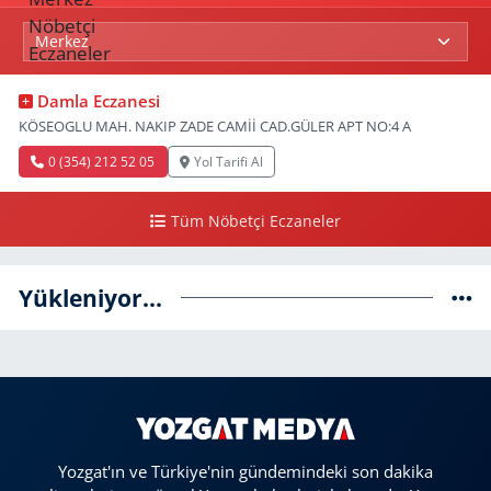
Damla Eczanesi
KÖSEOGLU MAH. NAKIP ZADE CAMİİ CAD.GÜLER APT NO:4 A
0 (354) 212 52 05
Yol Tarifi Al
Tüm Nöbetçi Eczaneler
Yükleniyor...
Yozgat'ın ve Türkiye'nin gündemindeki son dakika