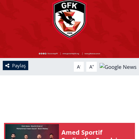
Paylaş
-
+
A
A
Amed Sportif