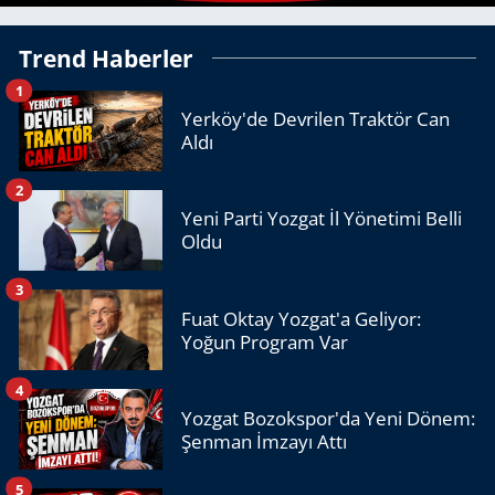
Trend Haberler
1
Yerköy'de Devrilen Traktör Can
Aldı
2
Yeni Parti Yozgat İl Yönetimi Belli
Oldu
3
Fuat Oktay Yozgat'a Geliyor:
Yoğun Program Var
4
Yozgat Bozokspor'da Yeni Dönem:
Şenman İmzayı Attı
5