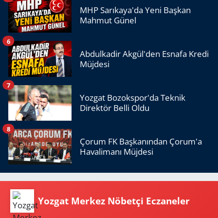
MHP Sarıkaya'da Yeni Başkan
Mahmut Günel
6
Abdulkadir Akgül'den Esnafa Kredi
Müjdesi
7
Yozgat Bozokspor'da Teknik
Direktör Belli Oldu
8
Çorum FK Başkanından Çorum'a
Havalimanı Müjdesi
Yozgat Merkez Nöbetçi Eczaneler