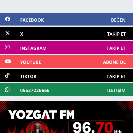
FACEBOOK
BEĞEN
X
TAKIP ET
INSTAGRAM
TAKIP ET
YOUTUBE
ABONE OL
TIKTOK
TAKIP ET
05537226666
İLETIŞIM