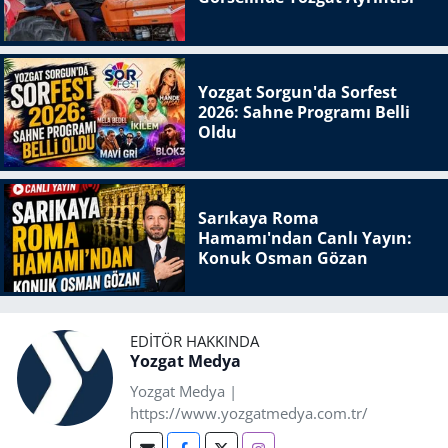
Yozgat Sorgun'da Sorfest
2026: Sahne Programı Belli
Oldu
Sarıkaya Roma
Hamamı'ndan Canlı Yayın:
Konuk Osman Gözan
EDITÖR HAKKINDA
Yozgat Medya
Yozgat Medya |
https://www.yozgatmedya.com.tr/