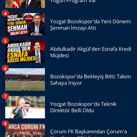
Yoğun Program Var
4
Yozgat Bozokspor'da Yeni Dönem:
Şenman İmzayı Attı
5
Abdulkadir Akgül'den Esnafa Kredi
Müjdesi
6
Bozokspor'da Bekleyiş Bitti: Takım
Sahaya İniyor
7
Yozgat Bozokspor'da Teknik
Direktör Belli Oldu
8
Çorum FK Başkanından Çorum'a