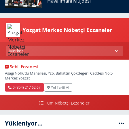
Havalimanı Müjdesi
Yozgat Merkez Nöbetçi Eczaneler
Sebil Eczanesi
Aşağı Nohutlu Mahallesi, Yzb. Bahattin Çokdeğerli Caddesi No:5
Merkez Yozgat
0 (354) 217 62 67
Yol Tarifi Al
Tüm Nöbetçi Eczaneler
Yükleniyor...