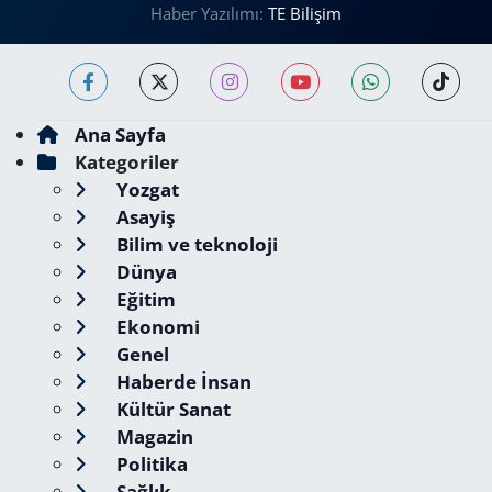
Haber Yazılımı:
TE Bilişim
Ana Sayfa
Kategoriler
Yozgat
Asayiş
Bilim ve teknoloji
Dünya
Eğitim
Ekonomi
Genel
Haberde İnsan
Kültür Sanat
Magazin
Politika
Sağlık