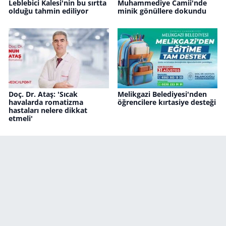
Leblebici Kalesi'nin bu sırtta
Muhammediye Camii'nde
olduğu tahmin ediliyor
minik gönüllere dokundu
Doç. Dr. Ataş: 'Sıcak
Melikgazi Belediyesi'nden
havalarda romatizma
öğrencilere kırtasiye desteği
hastaları nelere dikkat
etmeli'