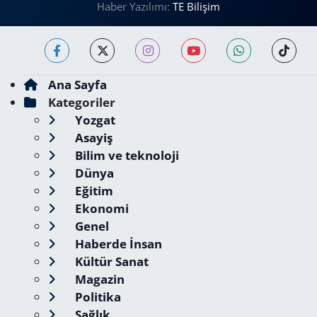
Haber Yazılımı:
TE Bilişim
Ana Sayfa
Kategoriler
Yozgat
Asayiş
Bilim ve teknoloji
Dünya
Eğitim
Ekonomi
Genel
Haberde İnsan
Kültür Sanat
Magazin
Politika
Sağlık