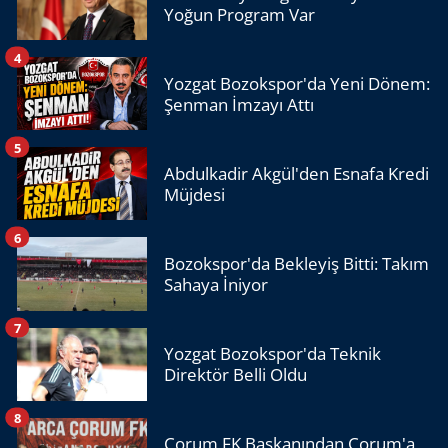
Yoğun Program Var
4
Yozgat Bozokspor'da Yeni Dönem:
Şenman İmzayı Attı
5
Abdulkadir Akgül'den Esnafa Kredi
Müjdesi
6
Bozokspor'da Bekleyiş Bitti: Takım
Sahaya İniyor
7
Yozgat Bozokspor'da Teknik
Direktör Belli Oldu
8
Çorum FK Başkanından Çorum'a