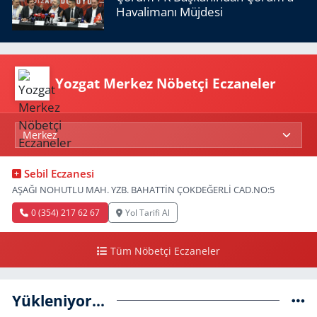
Havalimanı Müjdesi
Yozgat Merkez Nöbetçi Eczaneler
Sebil Eczanesi
AŞAĞI NOHUTLU MAH. YZB. BAHATTİN ÇOKDEĞERLİ CAD.NO:5
0 (354) 217 62 67
Yol Tarifi Al
Tüm Nöbetçi Eczaneler
Yükleniyor...