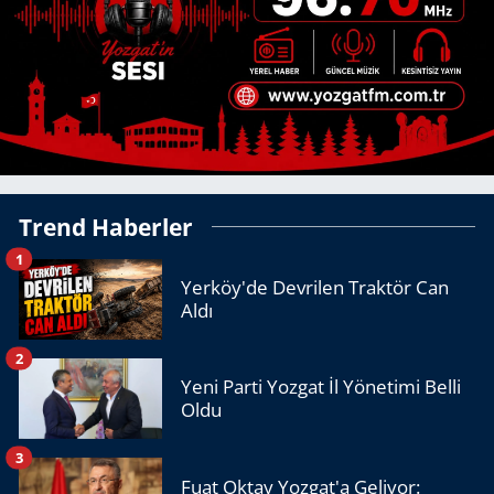
Trend Haberler
1
Yerköy'de Devrilen Traktör Can
Aldı
2
Yeni Parti Yozgat İl Yönetimi Belli
Oldu
3
Fuat Oktay Yozgat'a Geliyor: