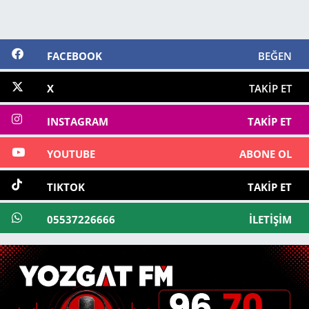
FACEBOOK
BEĞEN
X
TAKIP ET
INSTAGRAM
TAKIP ET
YOUTUBE
ABONE OL
TIKTOK
TAKIP ET
05537226666
İLETIŞIM