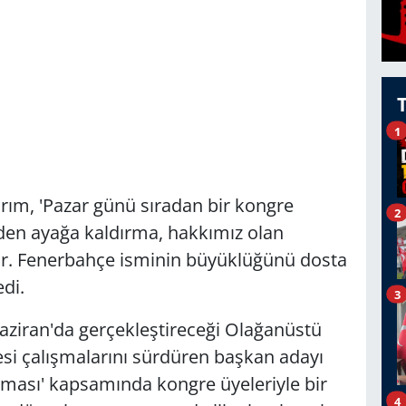
1
rım, 'Pazar günü sıradan bir kongre
2
den ayağa kaldırma, hakkımız olan
ir. Fenerbahçe isminin büyüklüğünü dosta
di.
3
ziran'da gerçekleştireceği Olağanüstü
esi çalışmalarını sürdüren başkan adayı
uşması' kapsamında kongre üyeleriyle bir
4