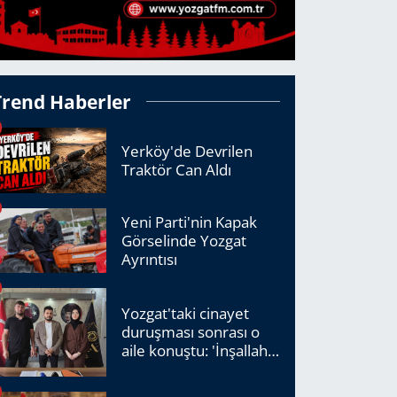
Trend Haberler
Yerköy'de Devrilen
Traktör Can Aldı
Yeni Parti'nin Kapak
Görselinde Yozgat
Ayrıntısı
Yozgat'taki cinayet
duruşması sonrası o
aile konuştu: 'İnşallah
adalet tecelli edecek'