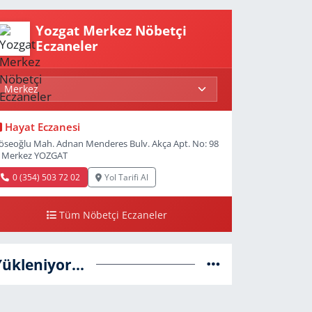
Yozgat Merkez Nöbetçi
Eczaneler
Hayat Eczanesi
öseoğlu Mah. Adnan Menderes Bulv. Akça Apt. No: 98
 Merkez YOZGAT
0 (354) 503 72 02
Yol Tarifi Al
Tüm Nöbetçi Eczaneler
Yükleniyor...