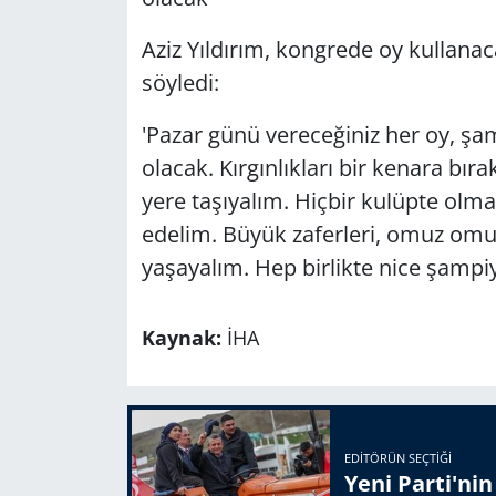
Aziz Yıldırım, kongrede oy kullana
söyledi:
'Pazar günü vereceğiniz her oy, ş
olacak. Kırgınlıkları bir kenara bır
yere taşıyalım. Hiçbir kulüpte olm
edelim. Büyük zaferleri, omuz omu
yaşayalım. Hep birlikte nice şampiy
Kaynak:
İHA
EDITÖRÜN SEÇTIĞI
Yeni Parti'ni