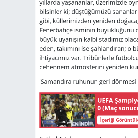
yıllarda yaşananlar, üzerimizde oy
bilsinler ki; düştüğümüzü sananlar 
gibi, küllerimizden yeniden doğacağ
Fenerbahçe isminin büyüklüğünü d
büyük uyanışın kalbi stadımız olaca
eden, takımını ise şahlandıran; o
ihtiyacımız var. Tribünlerle futbol
cehennem atmosferini yeniden kura
'Samandıra ruhunun geri dönmesi 
UEFA Şampiyon
0 (Maç sonuc
İçeriği Görüntü