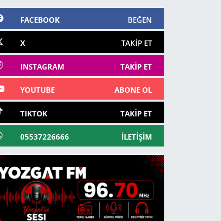
FACEBOOK
BEĞEN
X
TAKIP ET
INSTAGRAM
TAKIP ET
YOUTUBE
ABONE OL
TIKTOK
TAKIP ET
05537226666
İLETIŞIM