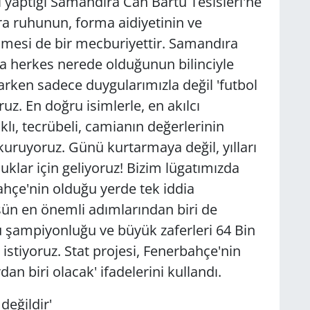
 yaptığı Samandıra Can Bartu Tesisleri'ne
ra ruhunun, forma aidiyetinin ve
önmesi de bir mecburiyettir. Samandıra
a herkes nerede olduğunun bilinciyle
rken sadece duygularımızla değil 'futbol
uz. En doğru isimlerle, en akılcı
ı, tecrübeli, camianın değerlerinin
 kuruyoruz. Günü kurtarmaya değil, yılları
lar için geliyoruz! Bizim lügatımızda
ahçe'nin olduğu yerde tek iddia
ün en önemli adımlarından biri de
şampiyonluğu ve büyük zaferleri 64 Bin
stiyoruz. Stat projesi, Fenerbahçe'nin
an biri olacak' ifadelerini kullandı.
değildir'