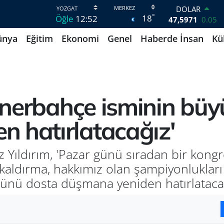
DOLAR
°
18
Öğle
12:52
47,5971
0.05
EURO
ünya
Eğitim
Ekonomi
Genel
Haberde İnsan
Kü
55,1336
0.18
STERLİN
64,2534
0.22
GRAM ALTIN
6527.85
0.54
BİST100
'Fenerbahçe isminin bü
13.703
11
BITCOIN
 hatırlatacağız'
64.927,78
1.32
Yıldırım, 'Pazar günü sıradan bir kongr
kaldırma, hakkımız olan şampiyonlukları
nü dosta düşmana yeniden hatırlatacağ