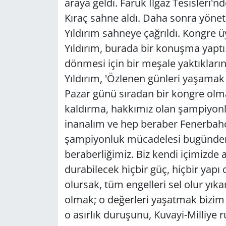
araya geldi. Faruk Ilgaz Tesisleri'
Kıraç sahne aldı. Daha sonra yönet
Yıldırım sahneye çağrıldı. Kongre ü
Yıldırım, burada bir konuşma yaptı
dönmesi için bir meşale yaktıkların
Yıldırım, 'Özlenen günleri yaşamak
Pazar günü sıradan bir kongre olm
kaldırma, hakkımız olan şampiyonlu
inanalım ve hep beraber Fenerbahçe
şampiyonluk mücadelesi bugünden 
beraberliğimiz. Biz kendi içimizde
durabilecek hiçbir güç, hiçbir yap
olursak, tüm engelleri sel olur yık
olmak; o değerleri yaşatmak bizi
o asırlık duruşunu, Kuvayi-Milliye