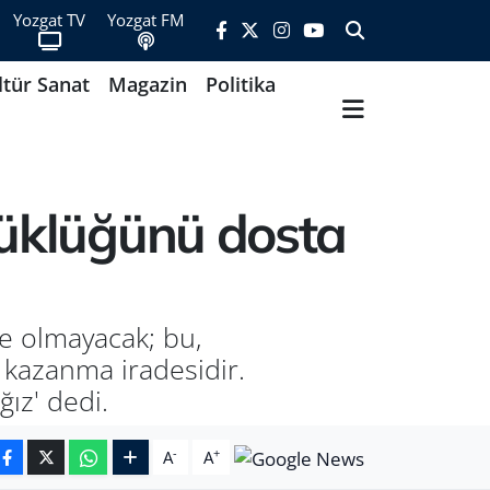
Yozgat TV
Yozgat FM
ltür Sanat
Magazin
Politika
yüklüğünü dosta
e olmayacak; bu,
 kazanma iradesidir.
ız' dedi.
-
+
A
A