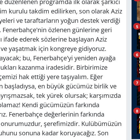
nde düzenlenen programda ilk olarak şarkıcı
im kurulu takdim edilirken, son olarak Aziz
yeleri ve taraftarların yoğun destek verdiği
5
. Fenerbahçe'nin özlenen günlerine geri
ı ifade ederek sözlerine başlayan Aziz
 ve yaşatmak için kongreye gidiyoruz.
6
ayacak; bu, Fenerbahçe'yi yeniden ayağa
kları kazanma iradesidir. Birbirimize
mizi hak ettiği yere taşıyalım. Eğer
7
başladıysa, en büyük gücümüz birlik ve
 ayrışmazsak, tek yürek olursak; karşımızda
ı olamaz! Kendi gücümüzün farkında
8
arız. Fenerbahçe değerlerinin farkında
m onurumuzdur, şerefimizdir. Kulübümüzün
 ruhunu sonuna kadar koruyacağız. Son