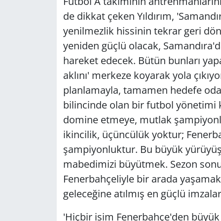
Futbol A takımının antrenmanlarını
de dikkat çeken Yıldırım, 'Samandı
yenilmezlik hissinin tekrar geri d
yeniden güçlü olacak, Samandıra'd
hareket edecek. Bütün bunları yapa
aklını' merkeze koyarak yola çıkıyor
planlamayla, tamamen hedefe odakl
bilincinde olan bir futbol yönetimi
domine etmeye, mutlak şampiyonluk
ikincilik, üçüncülük yoktur; Fenerb
şampiyonluktur. Bu büyük yürüyüş
mabedimizi büyütmek. Sezon sonu 
Fenerbahçeliyle bir arada yaşamak i
geleceğine atılmış en güçlü imzalard
'Hiçbir isim Fenerbahçe'den büyük 