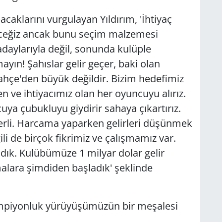
caklarını vurgulayan Yıldırım, 'İhtiyaç
receğiz ancak bunu seçim malzemesi
aylarıyla değil, sonunda kulüple
ın! Şahıslar gelir geçer, baki olan
ahçe'den büyük değildir. Bizim hedefimiz
 ve ihtiyacımız olan her oyuncuyu alırız.
uya çubukluyu giydirir sahaya çıkartırız.
erli. Harcama yaparken gelirleri düşünmek
ili de birçok fikrimiz ve çalışmamız var.
ladık. Kulübümüze 1 milyar dolar gelir
malara şimdiden başladık' şeklinde
ampiyonluk yürüyüşümüzün bir meşalesi