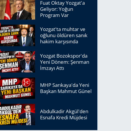
Fuat Oktay Yozgat'a
Geliyor: Yoğun
Program Var
Yozgat'ta muhtar ve
oğlunu öldüren sanık
hakim karşısında
Yozgat Bozokspor'da
Yeni Dönem: Şenman
İmzayı Attı
MHP Sarıkaya'da Yeni
Başkan Mahmut Günel
Abdulkadir Akgül'den
Esnafa Kredi Müjdesi