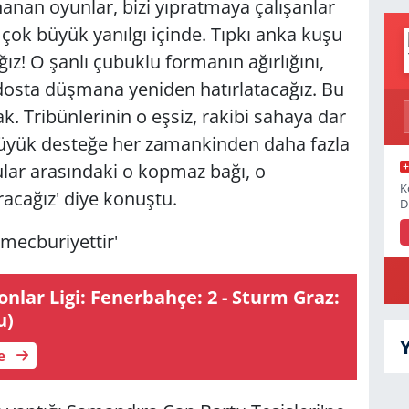
nanan oyunlar, bizi yıpratmaya çalışanlar
çok büyük yanılgı içinde. Tıpkı anka kuşu
ız! O şanlı çubuklu formanın ağırlığını,
osta düşmana yeniden hatırlatacağız. Bu
k. Tribünlerinin o eşsiz, rakibi sahaya dar
 büyük desteğe her zamankinden daha fazla
cular arasındaki o kopmaz bağı, o
K
cağız' diye konuştu.
D
mecburiyettir'
lar Ligi: Fenerbahçe: 2 - Sturm Graz:
u)
le