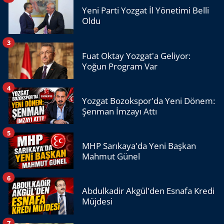
Yeni Parti Yozgat İl Yönetimi Belli
Oldu
3
Fuat Oktay Yozgat'a Geliyor:
Yoğun Program Var
4
Yozgat Bozokspor'da Yeni Dönem:
Şenman İmzayı Attı
5
MHP Sarıkaya'da Yeni Başkan
Mahmut Günel
6
Abdulkadir Akgül'den Esnafa Kredi
Müjdesi
7