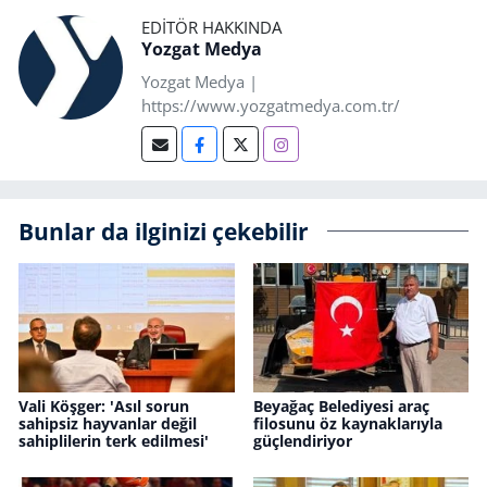
EDITÖR HAKKINDA
Yozgat Medya
Yozgat Medya |
https://www.yozgatmedya.com.tr/
Bunlar da ilginizi çekebilir
Vali Köşger: 'Asıl sorun
Beyağaç Belediyesi araç
sahipsiz hayvanlar değil
filosunu öz kaynaklarıyla
sahiplilerin terk edilmesi'
güçlendiriyor