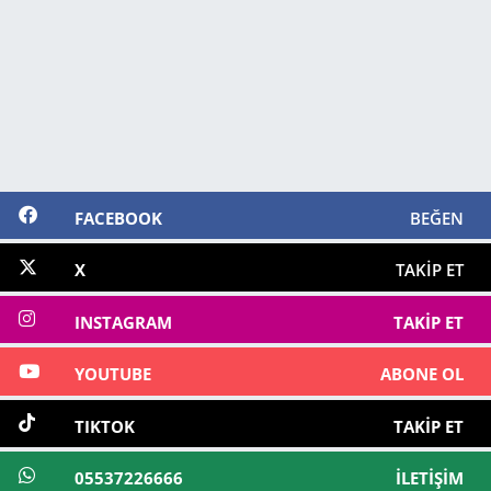
FACEBOOK
BEĞEN
X
TAKIP ET
INSTAGRAM
TAKIP ET
YOUTUBE
ABONE OL
TIKTOK
TAKIP ET
05537226666
İLETIŞIM