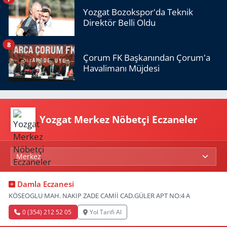
Yozgat Bozokspor'da Teknik
Direktör Belli Oldu
8
Çorum FK Başkanından Çorum'a
Havalimanı Müjdesi
Yozgat Merkez Nöbetçi Eczaneler
Damla Eczanesi
KÖSEOGLU MAH. NAKIP ZADE CAMİİ CAD.GÜLER APT NO:4 A
0 (354) 212 52 05
Yol Tarifi Al