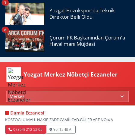
7
Yozgat Bozokspor'da Teknik
Direktör Belli Oldu
8
Çorum FK Başkanından Çorum'a
Havalimanı Müjdesi
Yozgat Merkez Nöbetçi Eczaneler
Damla Eczanesi
KÖSEOGLU MAH. NAKIP ZADE CAMİİ CAD.GÜLER APT NO:4 A
0 (354) 212 52 05
Yol Tarifi Al