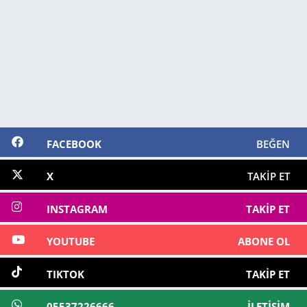
FACEBOOK
BEĞEN
X
TAKIP ET
INSTAGRAM
TAKIP ET
YOUTUBE
ABONE OL
TIKTOK
TAKIP ET
05537226666
İLETIŞIM