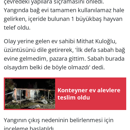
çevredeki yapılara sıçramasını önledi.
Yangında bağ evi tamamen kullanılamaz hale
gelirken, içeride bulunan 1 büyükbaş hayvan
telef oldu.
Olay yerine gelen ev sahibi Mithat Kuloğlu,
üzüntüsünü dile getirerek, 'İlk defa sabah bağ
evine gelmedim, pazara gittim. Sabah burada
olsaydım belki de böyle olmazdı' dedi.
Konteyner ev alevlere
teslim oldu
Yangının çıkış nedeninin belirlenmesi için
inceleme başlatıldı.