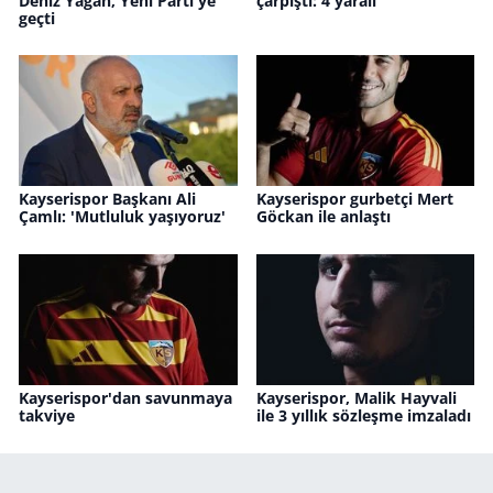
Deniz Yağan, Yeni Parti'ye
çarpıştı: 4 yaralı
geçti
Kayserispor Başkanı Ali
Kayserispor gurbetçi Mert
Çamlı: 'Mutluluk yaşıyoruz'
Göckan ile anlaştı
Kayserispor'dan savunmaya
Kayserispor, Malik Hayvali
takviye
ile 3 yıllık sözleşme imzaladı