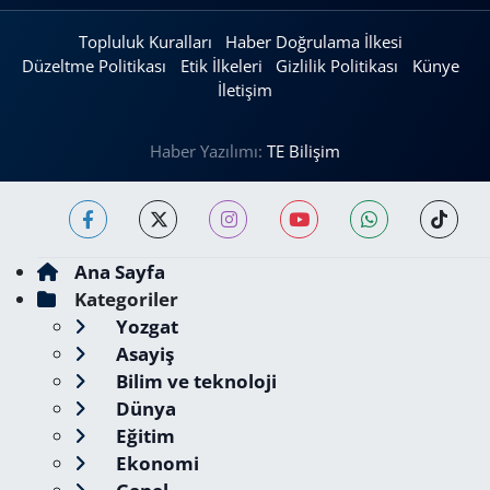
Topluluk Kuralları
Haber Doğrulama İlkesi
Düzeltme Politikası
Etik İlkeleri
Gizlilik Politikası
Künye
İletişim
Haber Yazılımı:
TE Bilişim
Ana Sayfa
Kategoriler
Yozgat
Asayiş
Bilim ve teknoloji
Dünya
Eğitim
Ekonomi