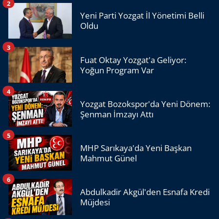
2
Yeni Parti Yozgat İl Yönetimi Belli
Oldu
3
Fuat Oktay Yozgat'a Geliyor:
Yoğun Program Var
4
Yozgat Bozokspor'da Yeni Dönem:
Şenman İmzayı Attı
5
MHP Sarıkaya'da Yeni Başkan
Mahmut Günel
6
Abdulkadir Akgül'den Esnafa Kredi
Müjdesi