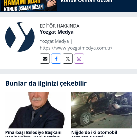
Konuk Osman Gözan
EDITÖR HAKKINDA
Yozgat Medya
Yozgat Medya |
https://www.yozgatmedya.com.tr/
Bunlar da ilginizi çekebilir
Pınarbaşı Belediye Başkanı
Niğde'de iki otomobil