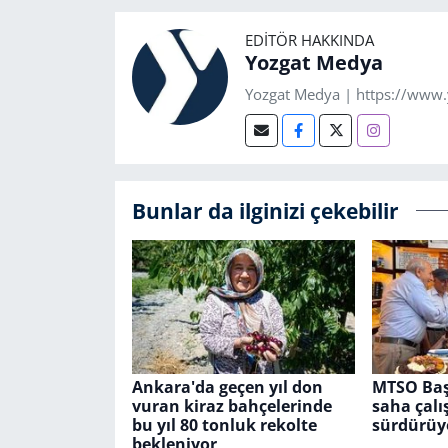
EDITÖR HAKKINDA
Yozgat Medya
Yozgat Medya | https://www
Bunlar da ilginizi çekebilir
Ankara'da geçen yıl don
MTSO Baş
vuran kiraz bahçelerinde
saha çalı
bu yıl 80 tonluk rekolte
sürdürüy
bekleniyor