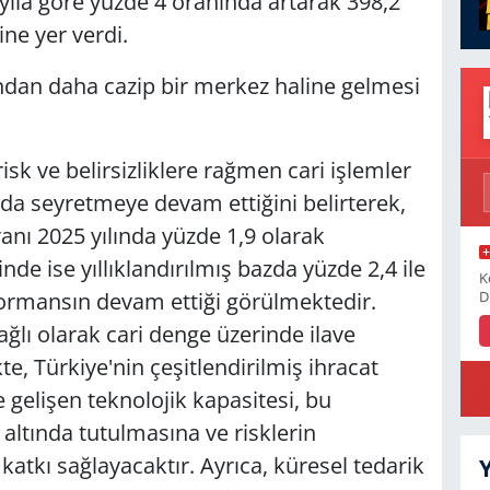
 yıla göre yüzde 4 oranında artarak 398,2
ine yer verdi.
ısından daha cazip bir merkez haline gelmesi
isk ve belirsizliklere rağmen cari işlemler
ında seyretmeye devam ettiğini belirterek,
oranı 2025 yılında yüzde 1,9 olarak
inde ise yıllıklandırılmış bazda yüzde 2,4 ile
K
D
formansın devam ettiği görülmektedir.
ğlı olarak cari denge üzerinde ilave
te, Türkiye'nin çeşitlendirilmiş ihracat
 gelişen teknolojik kapasitesi, bu
ltında tutulmasına ve risklerin
katkı sağlayacaktır. Ayrıca, küresel tedarik