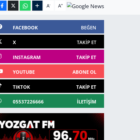
-
+
A
A
FACEBOOK
BEĞEN
X
TAKIP ET
INSTAGRAM
TAKIP ET
YOUTUBE
ABONE OL
TIKTOK
TAKIP ET
05537226666
İLETIŞIM