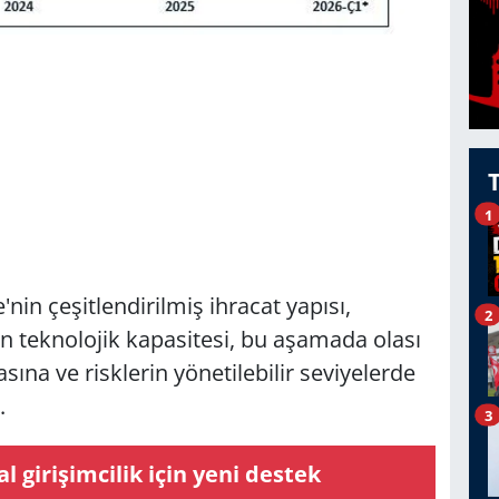
1
nin çeşitlendirilmiş ihracat yapısı,
2
en teknolojik kapasitesi, bu aşamada olası
ına ve risklerin yönetilebilir seviyelerde
.
3
l girişimcilik için yeni destek