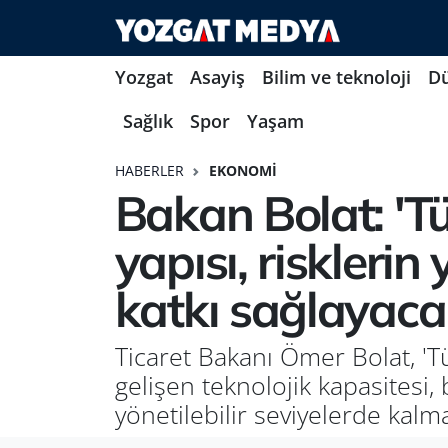
Yozgat
Asayiş
Bilim ve teknoloji
D
Sağlık
Spor
Yaşam
HABERLER
EKONOMI
Bakan Bolat: 'Tü
yapısı, risklerin
katkı sağlayacak
Ticaret Bakanı Ömer Bolat, 'Tü
gelişen teknolojik kapasitesi
yönetilebilir seviyelerde kalma