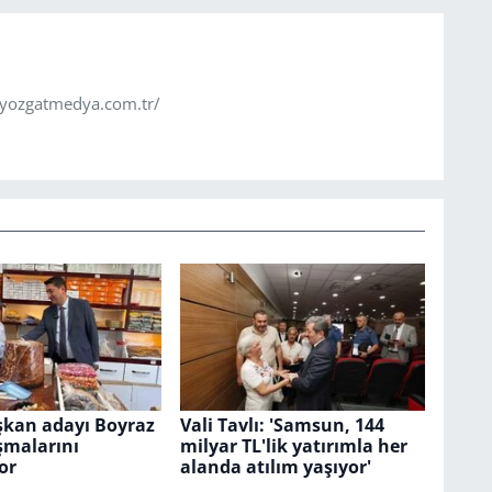
.yozgatmedya.com.tr/
kan adayı Boyraz
Vali Tavlı: 'Samsun, 144
şmalarını
milyar TL'lik yatırımla her
or
alanda atılım yaşıyor'