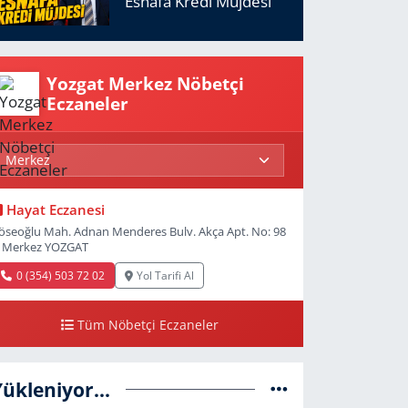
Esnafa Kredi Müjdesi
Yozgat Merkez Nöbetçi
Eczaneler
Hayat Eczanesi
öseoğlu Mah. Adnan Menderes Bulv. Akça Apt. No: 98
 Merkez YOZGAT
0 (354) 503 72 02
Yol Tarifi Al
Tüm Nöbetçi Eczaneler
Yükleniyor...