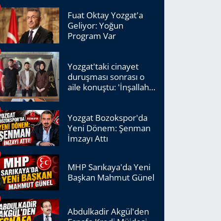
Fuat Oktay Yozgat'a
Geliyor: Yoğun
Program Var
Yozgat'taki cinayet
duruşması sonrası o
aile konuştu: 'İnşallah
adalet tecelli edecek'
Yozgat Bozokspor'da
Yeni Dönem: Şenman
İmzayı Attı
MHP Sarıkaya'da Yeni
Başkan Mahmut Günel
Abdulkadir Akgül'den