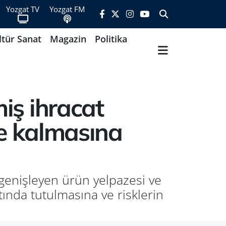
Yozgat TV
Yozgat FM
ltür Sanat
Magazin
Politika
miş ihracat
rde kalmasına
, genişleyen ürün yelpazesi ve
tında tutulmasına ve risklerin