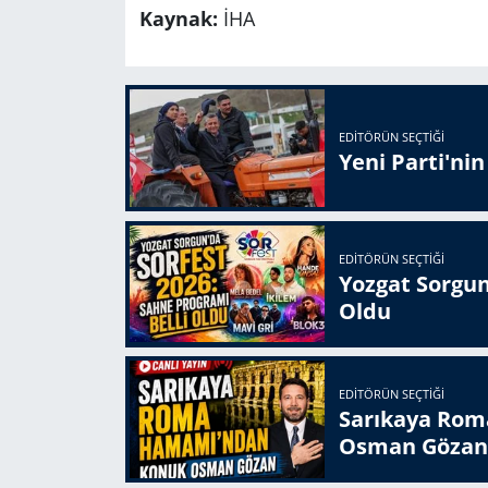
Kaynak:
İHA
EDITÖRÜN SEÇTIĞI
Yeni Parti'ni
EDITÖRÜN SEÇTIĞI
Yozgat Sorgun
Oldu
EDITÖRÜN SEÇTIĞI
Sarıkaya Rom
Osman Gözan