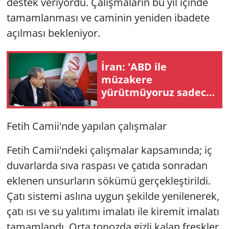
destek veriyordu. Çalışmaların bu yıl içinde
tamamlanması ve caminin yeniden ibadete
açılması bekleniyor.
İran: 'ABD ile
müzakere
yürütmüyoruz sadece
aracılar üzerinden
mesaj alışverişinde
Fetih Camii'nde yapılan çalışmalar
bulunuyoruz'
Fetih Camii'ndeki çalışmalar kapsamında; iç
duvarlarda sıva raspası ve çatıda sonradan
eklenen unsurların sökümü gerçekleştirildi.
Çatı sistemi aslına uygun şekilde yenilenerek,
çatı ısı ve su yalıtımı imalatı ile kiremit imalatı
tamamlandı. Orta tonozda gizli kalan freskler,