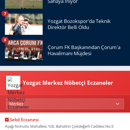
Sahaya İniyor
7
Yozgat Bozokspor'da Teknik
Direktör Belli Oldu
8
Çorum FK Başkanından Çorum'a
Havalimanı Müjdesi
Yozgat Merkez Nöbetçi Eczaneler
Sebil Eczanesi
Aşağı Nohutlu Mahallesi, Yzb. Bahattin Çokdeğerli Caddesi No:5