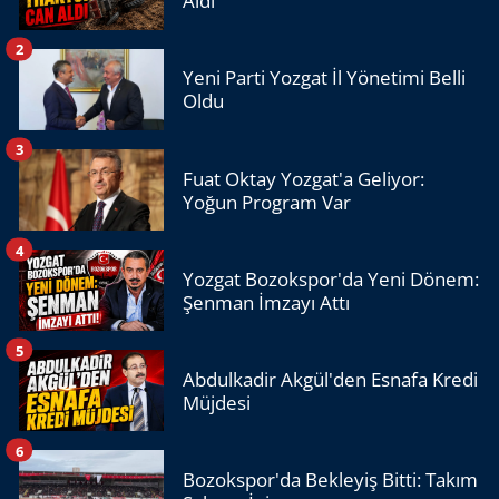
Aldı
2
Yeni Parti Yozgat İl Yönetimi Belli
Oldu
3
Fuat Oktay Yozgat'a Geliyor:
Yoğun Program Var
4
Yozgat Bozokspor'da Yeni Dönem:
Şenman İmzayı Attı
5
Abdulkadir Akgül'den Esnafa Kredi
Müjdesi
6
Bozokspor'da Bekleyiş Bitti: Takım