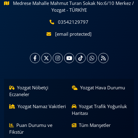
Medrese Mahalle Mahmut Turan Sokak No:6/10 Merkez /
Yozgat - TÜRKİYE
03542129797
[email protected]
Yozgat Nöbetçi
Yozgat Hava Durumu
Eczaneler
Yozgat Namaz Vakitleri
Yozgat Trafik Yoğunluk
Haritası
Puan Durumu ve
Tüm Manşetler
Fikstür