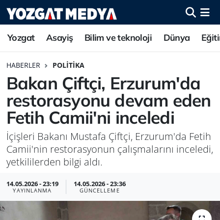
Yozgat
Asayiş
Bilim ve teknoloji
Dünya
Eğit
HABERLER
POLITIKA
Bakan Çiftçi, Erzurum'da
restorasyonu devam eden
Fetih Camii'ni inceledi
İçişleri Bakanı Mustafa Çiftçi, Erzurum'da Fetih
Camii'nin restorasyonun çalışmalarını inceledi,
yetkililerden bilgi aldı.
14.05.2026 - 23:19
14.05.2026 - 23:36
YAYINLANMA
GÜNCELLEME