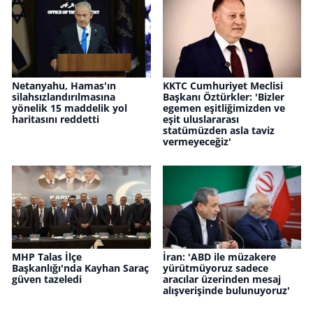
Netanyahu, Hamas'ın
KKTC Cumhuriyet Meclisi
silahsızlandırılmasına
Başkanı Öztürkler: 'Bizler
yönelik 15 maddelik yol
egemen eşitliğimizden ve
haritasını reddetti
eşit uluslararası
statümüzden asla taviz
vermeyeceğiz'
MHP Talas İlçe
İran: 'ABD ile müzakere
Başkanlığı'nda Kayhan Saraç
yürütmüyoruz sadece
güven tazeledi
aracılar üzerinden mesaj
alışverişinde bulunuyoruz'