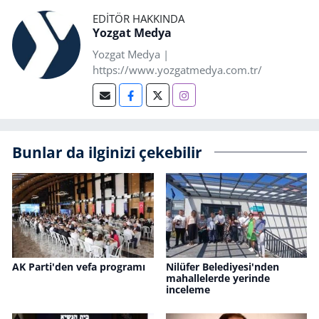
EDITÖR HAKKINDA
Yozgat Medya
Yozgat Medya |
https://www.yozgatmedya.com.tr/
Bunlar da ilginizi çekebilir
AK Parti'den vefa programı
Nilüfer Belediyesi'nden
mahallelerde yerinde
inceleme