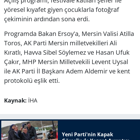
Açılış programı, festivale katılan şefler ile
yöresel kıyafet giyen çocuklarla fotoğraf
çekiminin ardından sona erdi.
Programda Bakan Ersoy'a, Mersin Valisi Atilla
Toros, AK Parti Mersin milletvekilleri Ali
Kıratlı, Havva Sibel Söylemez ve Hasan Ufuk
Çakır, MHP Mersin Milletvekili Levent Uysal
ile AK Parti İl Başkanı Adem Aldemir ve kent
protokolü eşlik etti.
Kaynak:
İHA
Yeni Parti'nin Kapak