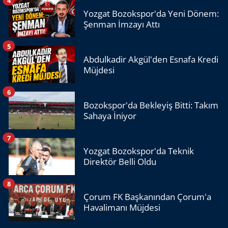
4
Yozgat Bozokspor'da Yeni Dönem:
Şenman İmzayı Attı
5
Abdulkadir Akgül'den Esnafa Kredi
Müjdesi
6
Bozokspor'da Bekleyiş Bitti: Takım
Sahaya İniyor
7
Yozgat Bozokspor'da Teknik
Direktör Belli Oldu
8
Çorum FK Başkanından Çorum'a
Havalimanı Müjdesi