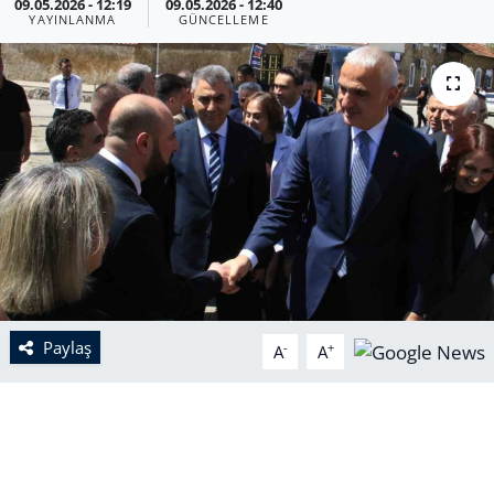
09.05.2026 - 12:19
09.05.2026 - 12:40
YAYINLANMA
GÜNCELLEME
Paylaş
-
+
A
A