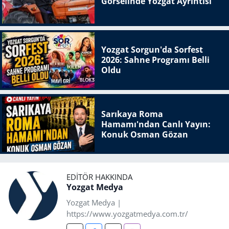
Görselinde Yozgat Ayrıntısı
Yozgat Sorgun'da Sorfest
2026: Sahne Programı Belli
Oldu
Sarıkaya Roma
Hamamı'ndan Canlı Yayın:
Konuk Osman Gözan
EDITÖR HAKKINDA
Yozgat Medya
Yozgat Medya |
https://www.yozgatmedya.com.tr/