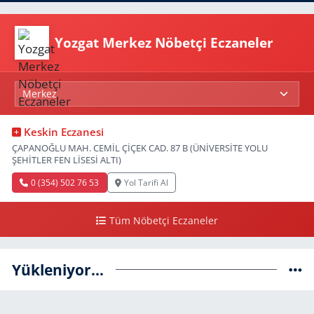
Yozgat Merkez Nöbetçi Eczaneler
Keskin Eczanesi
ÇAPANOĞLU MAH. CEMİL ÇİÇEK CAD. 87 B (ÜNİVERSİTE YOLU
ŞEHİTLER FEN LİSESİ ALTI)
0 (354) 502 76 53
Yol Tarifi Al
Tüm Nöbetçi Eczaneler
Yükleniyor...