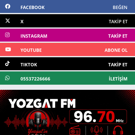
FACEBOOK
BEĞEN
X
TAKIP ET
INSTAGRAM
TAKIP ET
YOUTUBE
ABONE OL
TIKTOK
TAKIP ET
05537226666
İLETIŞIM