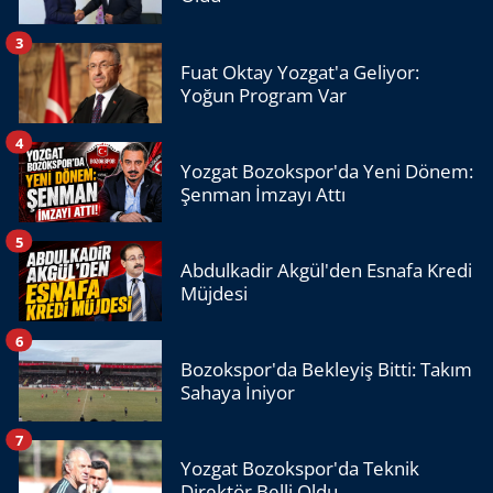
3
Fuat Oktay Yozgat'a Geliyor:
Yoğun Program Var
4
Yozgat Bozokspor'da Yeni Dönem:
Şenman İmzayı Attı
5
Abdulkadir Akgül'den Esnafa Kredi
Müjdesi
6
Bozokspor'da Bekleyiş Bitti: Takım
Sahaya İniyor
7
Yozgat Bozokspor'da Teknik
Direktör Belli Oldu