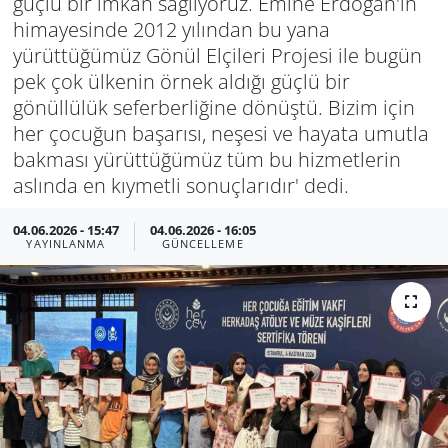
güçlü bir imkan sağlıyoruz. Emine Erdoğan'ın
himayesinde 2012 yılından bu yana
yürüttüğümüz Gönül Elçileri Projesi ile bugün
pek çok ülkenin örnek aldığı güçlü bir
gönüllülük seferberliğine dönüştü. Bizim için
her çocuğun başarısı, neşesi ve hayata umutla
bakması yürüttüğümüz tüm bu hizmetlerin
aslında en kıymetli sonuçlarıdır' dedi.
04.06.2026 - 15:47
04.06.2026 - 16:05
YAYINLANMA
GÜNCELLEME