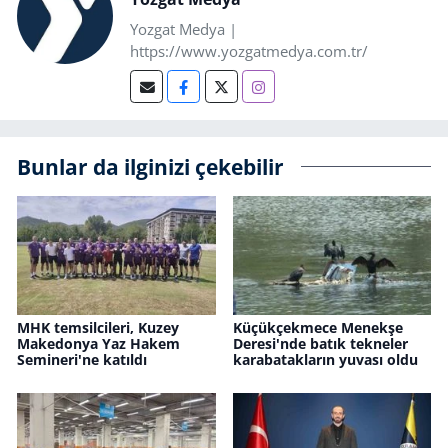
Yozgat Medya |
https://www.yozgatmedya.com.tr/
Bunlar da ilginizi çekebilir
MHK temsilcileri, Kuzey
Küçükçekmece Menekşe
Makedonya Yaz Hakem
Deresi'nde batık tekneler
Semineri'ne katıldı
karabatakların yuvası oldu