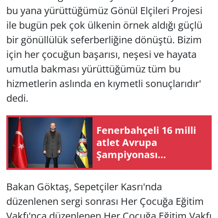
bu yana yürüttüğümüz Gönül Elçileri Projesi
ile bugün pek çok ülkenin örnek aldığı güçlü
bir gönüllülük seferberliğine dönüştü. Bizim
için her çocuğun başarısı, neşesi ve hayata
umutla bakması yürüttüğümüz tüm bu
hizmetlerin aslında en kıymetli sonuçlarıdır'
dedi.
Fenerbahçeli 16 milli
atlet Avrupa
Şampiyonası
sahnesine çıkıyor
Bakan Göktaş, Sepetçiler Kasrı'nda
düzenlenen sergi sonrası Her Çocuğa Eğitim
Vakfı'nca düzenlenen Her Çocuğa Eğitim Vakfı