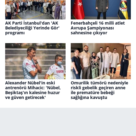
AK Parti İstanbul'dan 'AK
Fenerbahçeli 16 milli atlet
Belediyeciliği Yerinde Gör'
Avrupa Şampiyonası
programı
sahnesine çıkıyor
Alexander Nübel'in eski
Omurilik tümörü nedeniyle
antrenörü Mihacic: 'Nübel,
riskli gebelik geçiren anne
Beşiktaş'ın kalesine huzur
ile prematüre bebeği
ve güven getirecek'
sağlığına kavuştu