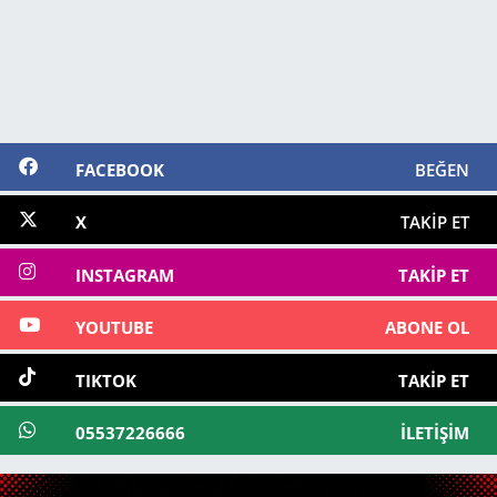
FACEBOOK
BEĞEN
X
TAKIP ET
INSTAGRAM
TAKIP ET
YOUTUBE
ABONE OL
TIKTOK
TAKIP ET
05537226666
İLETIŞIM