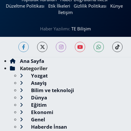
Düzeltme Politikası
Etik İlkeleri
Gizlilik Politikası
Künye
İletişim
Haber Yazılımı:
TE Bilişim
Ana Sayfa
Kategoriler
Yozgat
Asayiş
Bilim ve teknoloji
Dünya
Eğitim
Ekonomi
Genel
Haberde İnsan