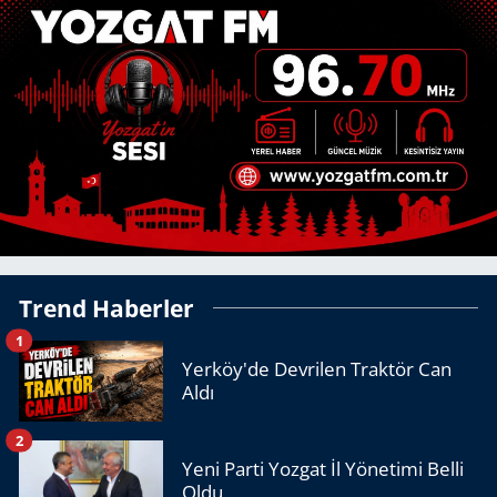
Trend Haberler
1
Yerköy'de Devrilen Traktör Can
Aldı
2
Yeni Parti Yozgat İl Yönetimi Belli
Oldu