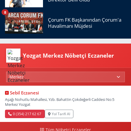
8
Çorum FK Başkanından Çorum'a
Havalimanı Müjdesi
Yozgat Merkez Nöbetçi Eczaneler
Sebil Eczanesi
Aşağı Nohutlu Mahallesi, Yzb. Bahattin Çokdeğerli Caddesi No:5
Merkez Yozgat
0 (354) 217 62 67
Yol Tarifi Al
Tüm Nöbetçi Eczaneler