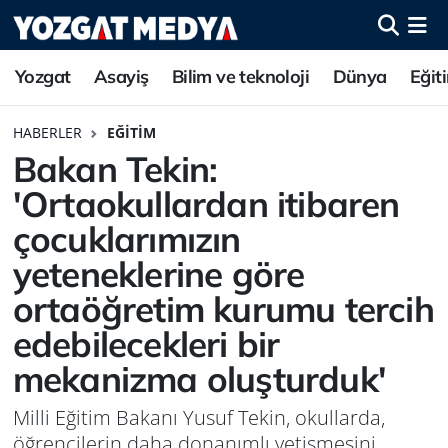
Yozgat
Asayiş
Bilim ve teknoloji
Dünya
Eğit
HABERLER
EĞITIM
Bakan Tekin:
'Ortaokullardan itibaren
çocuklarımızın
yeteneklerine göre
ortaöğretim kurumu tercih
edebilecekleri bir
mekanizma oluşturduk'
Milli Eğitim Bakanı Yusuf Tekin, okullarda,
öğrencilerin daha donanımlı yetişmesini