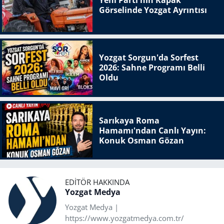
Yeni Parti'nin Kapak
Görselinde Yozgat Ayrıntısı
Yozgat Sorgun'da Sorfest
2026: Sahne Programı Belli
Oldu
Sarıkaya Roma
Hamamı'ndan Canlı Yayın:
Konuk Osman Gözan
EDITÖR HAKKINDA
Yozgat Medya
Yozgat Medya |
https://www.yozgatmedya.com.tr/