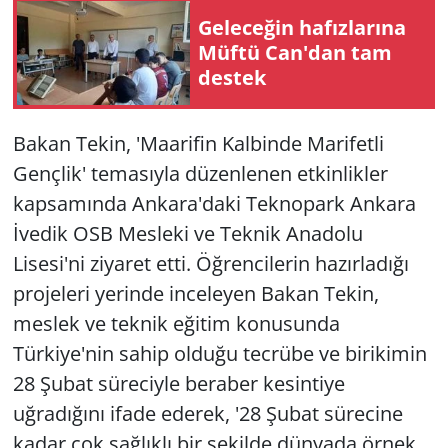
Geleceğin hafızlarına
Müftü Can'dan tam
destek
Bakan Tekin, 'Maarifin Kalbinde Marifetli
Gençlik' temasıyla düzenlenen etkinlikler
kapsamında Ankara'daki Teknopark Ankara
İvedik OSB Mesleki ve Teknik Anadolu
Lisesi'ni ziyaret etti. Öğrencilerin hazırladığı
projeleri yerinde inceleyen Bakan Tekin,
meslek ve teknik eğitim konusunda
Türkiye'nin sahip olduğu tecrübe ve birikimin
28 Şubat süreciyle beraber kesintiye
uğradığını ifade ederek, '28 Şubat sürecine
kadar çok sağlıklı bir şekilde dünyada örnek