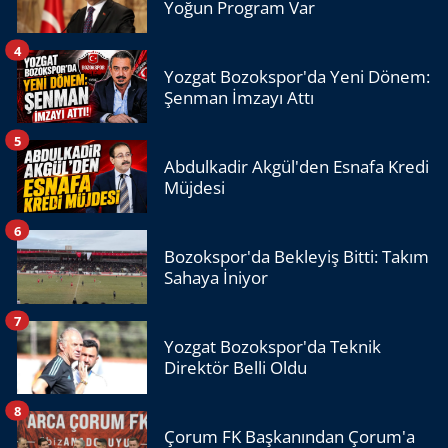
Yoğun Program Var
4
Yozgat Bozokspor'da Yeni Dönem:
Şenman İmzayı Attı
5
Abdulkadir Akgül'den Esnafa Kredi
Müjdesi
6
Bozokspor'da Bekleyiş Bitti: Takım
Sahaya İniyor
7
Yozgat Bozokspor'da Teknik
Direktör Belli Oldu
8
Çorum FK Başkanından Çorum'a