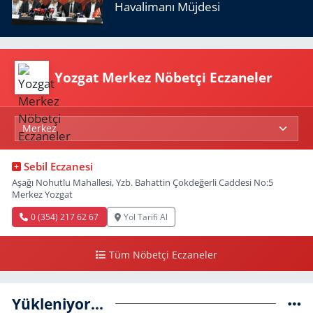
Havalimanı Müjdesi
Yozgat Merkez Nöbetçi Eczaneler
Sebil Eczanesi
Aşağı Nohutlu Mahallesi, Yzb. Bahattin Çokdeğerli Caddesi No:5
Merkez Yozgat
0 (354) 217 62 67
Yol Tarifi Al
Tüm Nöbetçi Eczaneler
Yükleniyor...