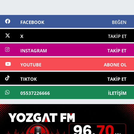
FACEBOOK
BEĞEN
X
TAKIP ET
INSTAGRAM
TAKIP ET
YOUTUBE
ABONE OL
TIKTOK
TAKIP ET
05537226666
İLETIŞIM