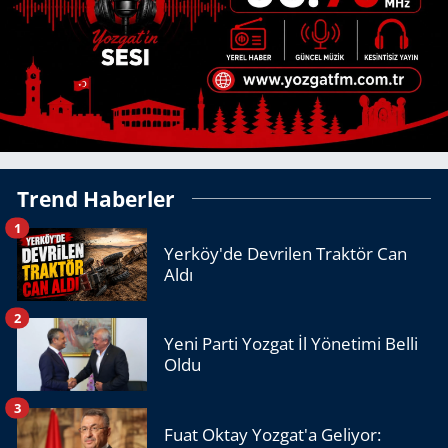
Trend Haberler
1
Yerköy'de Devrilen Traktör Can
Aldı
2
Yeni Parti Yozgat İl Yönetimi Belli
Oldu
3
Fuat Oktay Yozgat'a Geliyor: