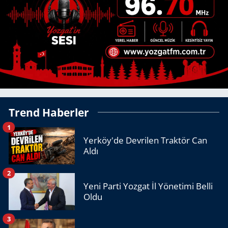
Trend Haberler
1
Yerköy'de Devrilen Traktör Can
Aldı
2
Yeni Parti Yozgat İl Yönetimi Belli
Oldu
3