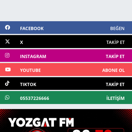
FACEBOOK
BEĞEN
X
TAKIP ET
INSTAGRAM
TAKIP ET
YOUTUBE
ABONE OL
TIKTOK
TAKIP ET
05537226666
İLETIŞIM