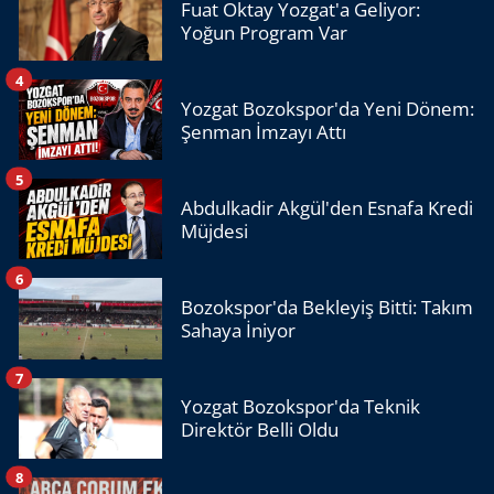
Fuat Oktay Yozgat'a Geliyor:
Yoğun Program Var
4
Yozgat Bozokspor'da Yeni Dönem:
Şenman İmzayı Attı
5
Abdulkadir Akgül'den Esnafa Kredi
Müjdesi
6
Bozokspor'da Bekleyiş Bitti: Takım
Sahaya İniyor
7
Yozgat Bozokspor'da Teknik
Direktör Belli Oldu
8