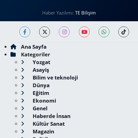
Haber Yazılımı:
TE Bilişim
Ana Sayfa
Kategoriler
Yozgat
Asayiş
Bilim ve teknoloji
Dünya
Eğitim
Ekonomi
Genel
Haberde İnsan
Kültür Sanat
Magazin