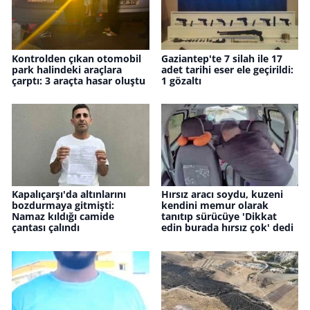
Kontrolden çıkan otomobil
Gaziantep'te 7 silah ile 17
park halindeki araçlara
adet tarihi eser ele geçirildi:
çarptı: 3 araçta hasar oluştu
1 gözaltı
Kapalıçarşı'da altınlarını
Hırsız aracı soydu, kuzeni
bozdurmaya gitmişti:
kendini memur olarak
Namaz kıldığı camide
tanıtıp sürücüye 'Dikkat
çantası çalındı
edin burada hırsız çok' dedi