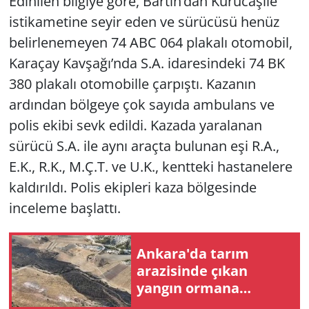
Edinilen bilgiye göre, Bartın’dan Kurucaşile
istikametine seyir eden ve sürücüsü henüz
belirlenemeyen 74 ABC 064 plakalı otomobil,
Karaçay Kavşağı’nda S.A. idaresindeki 74 BK
380 plakalı otomobille çarpıştı. Kazanın
ardından bölgeye çok sayıda ambulans ve
polis ekibi sevk edildi. Kazada yaralanan
sürücü S.A. ile aynı araçta bulunan eşi R.A.,
E.K., R.K., M.Ç.T. ve U.K., kentteki hastanelere
kaldırıldı. Polis ekipleri kaza bölgesinde
inceleme başlattı.
Ankara'da tarım
arazisinde çıkan
yangın ormana
sıçramadan