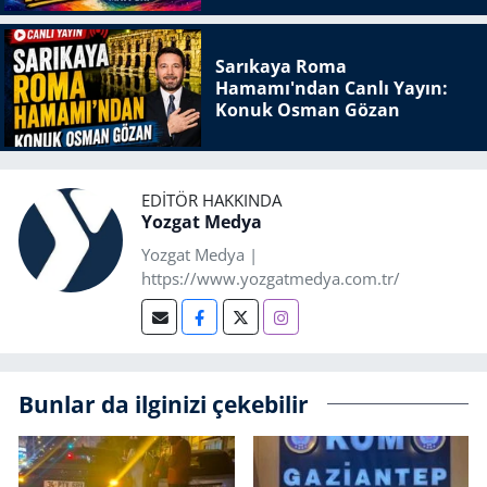
Sarıkaya Roma
Hamamı'ndan Canlı Yayın:
Konuk Osman Gözan
EDITÖR HAKKINDA
Yozgat Medya
Yozgat Medya |
https://www.yozgatmedya.com.tr/
Bunlar da ilginizi çekebilir