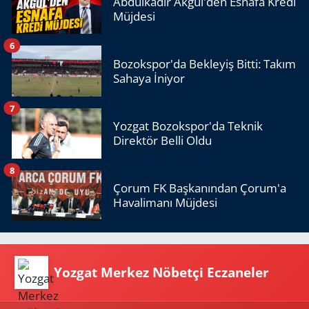
Abdulkadir Akgül'den Esnafa Kredi
Müjdesi
6
Bozokspor'da Bekleyiş Bitti: Takım
Sahaya İniyor
7
Yozgat Bozokspor'da Teknik
Direktör Belli Oldu
8
Çorum FK Başkanından Çorum'a
Havalimanı Müjdesi
Yozgat Merkez Nöbetçi Eczaneler