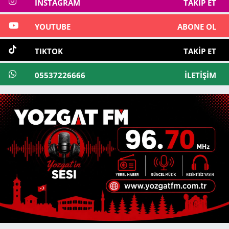
INSTAGRAM
TAKIP ET
YOUTUBE
ABONE OL
TIKTOK
TAKIP ET
05537226666
İLETIŞIM