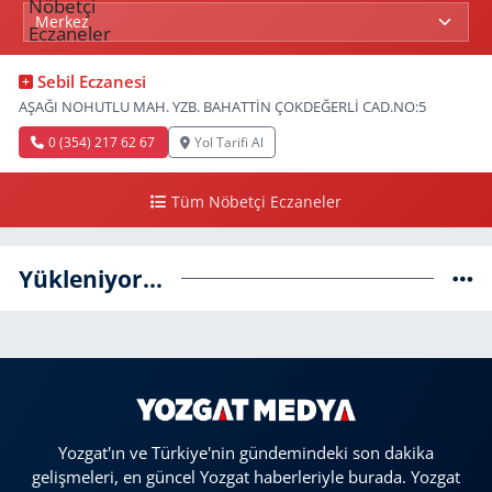
Sebil Eczanesi
AŞAĞI NOHUTLU MAH. YZB. BAHATTİN ÇOKDEĞERLİ CAD.NO:5
0 (354) 217 62 67
Yol Tarifi Al
Tüm Nöbetçi Eczaneler
Yükleniyor...
Yozgat'ın ve Türkiye'nin gündemindeki son dakika
gelişmeleri, en güncel Yozgat haberleriyle burada. Yozgat