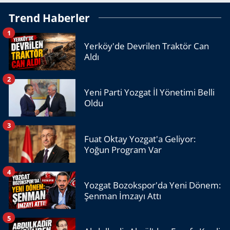
Trend Haberler
1
Yerköy'de Devrilen Traktör Can
Aldı
2
Yeni Parti Yozgat İl Yönetimi Belli
Oldu
3
Fuat Oktay Yozgat'a Geliyor:
Yoğun Program Var
4
Yozgat Bozokspor'da Yeni Dönem:
Şenman İmzayı Attı
5