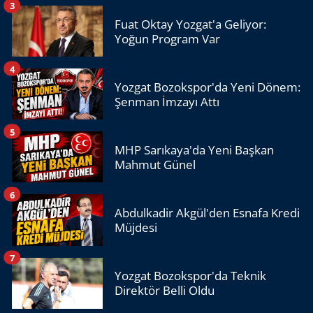
3
Fuat Oktay Yozgat'a Geliyor:
Yoğun Program Var
4
Yozgat Bozokspor'da Yeni Dönem:
Şenman İmzayı Attı
5
MHP Sarıkaya'da Yeni Başkan
Mahmut Günel
6
Abdulkadir Akgül'den Esnafa Kredi
Müjdesi
7
Yozgat Bozokspor'da Teknik
Direktör Belli Oldu