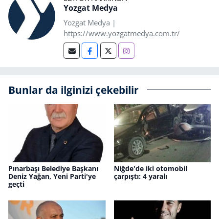
Yozgat Medya
Yozgat Medya |
https://www.yozgatmedya.com.tr/
Bunlar da ilginizi çekebilir
Pınarbaşı Belediye Başkanı
Niğde'de iki otomobil
Deniz Yağan, Yeni Parti'ye
çarpıştı: 4 yaralı
geçti