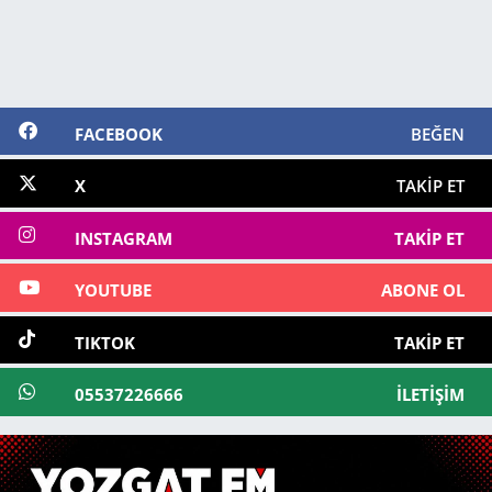
FACEBOOK
BEĞEN
X
TAKIP ET
INSTAGRAM
TAKIP ET
YOUTUBE
ABONE OL
TIKTOK
TAKIP ET
05537226666
İLETIŞIM