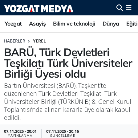
Yozgat
Asayiş
Bilim ve teknoloji
Dünya
Eğit
HABERLER
YEREL
BARÜ, Türk Devletleri
Teşkilatı Türk Üniversiteler
Birliği Üyesi oldu
Bartın Üniversitesi (BARÜ), Taşkent’te
düzenlenen Türk Devletleri Teşkilatı Türk
Üniversiteler Birliği (TÜRKÜNİB) 8. Genel Kurul
Toplantısı’nda alınan kararla üye olarak kabul
edildi.
07.11.2025 - 20:01
07.11.2025 - 20:16
YAYINLANMA
GÜNCELLEME