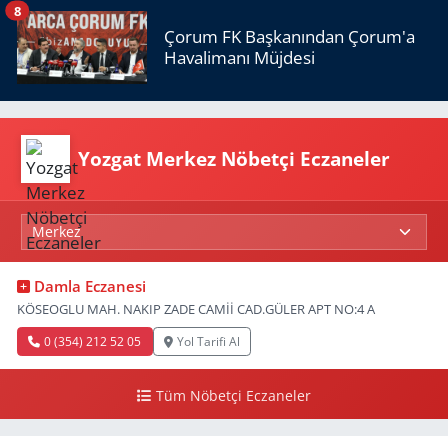
8
Çorum FK Başkanından Çorum'a
Havalimanı Müjdesi
Yozgat Merkez Nöbetçi Eczaneler
Damla Eczanesi
KÖSEOGLU MAH. NAKIP ZADE CAMİİ CAD.GÜLER APT NO:4 A
0 (354) 212 52 05
Yol Tarifi Al
Tüm Nöbetçi Eczaneler