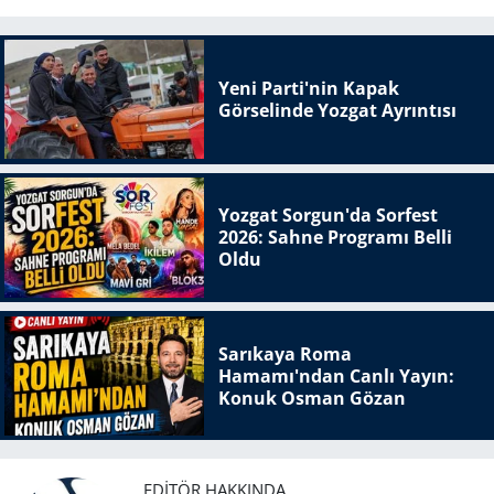
Yeni Parti'nin Kapak
Görselinde Yozgat Ayrıntısı
Yozgat Sorgun'da Sorfest
2026: Sahne Programı Belli
Oldu
Sarıkaya Roma
Hamamı'ndan Canlı Yayın:
Konuk Osman Gözan
EDITÖR HAKKINDA