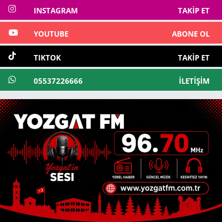
INSTAGRAM
TAKIP ET
YOUTUBE
ABONE OL
TIKTOK
TAKIP ET
05537226666
İLETIŞIM