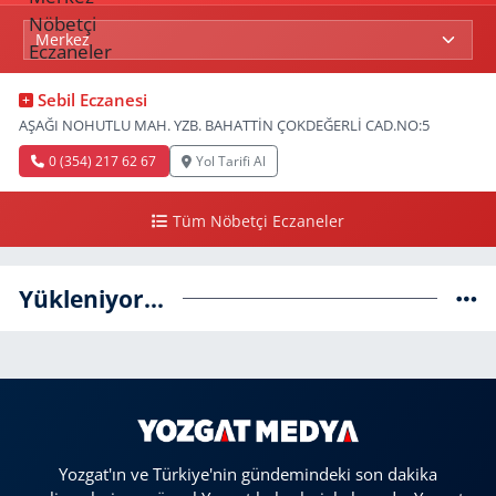
Sebil Eczanesi
AŞAĞI NOHUTLU MAH. YZB. BAHATTİN ÇOKDEĞERLİ CAD.NO:5
0 (354) 217 62 67
Yol Tarifi Al
Tüm Nöbetçi Eczaneler
Yükleniyor...
Yozgat'ın ve Türkiye'nin gündemindeki son dakika