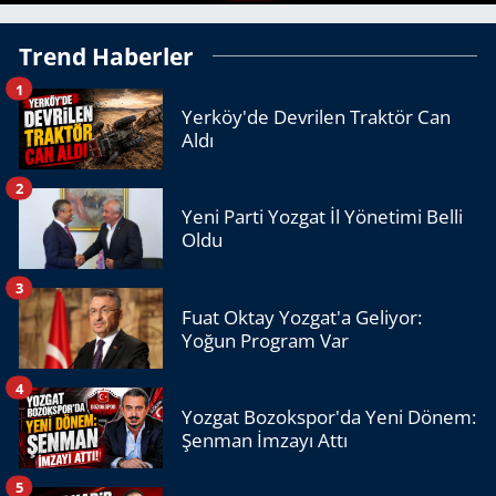
Trend Haberler
1
Yerköy'de Devrilen Traktör Can
Aldı
2
Yeni Parti Yozgat İl Yönetimi Belli
Oldu
3
Fuat Oktay Yozgat'a Geliyor:
Yoğun Program Var
4
Yozgat Bozokspor'da Yeni Dönem:
Şenman İmzayı Attı
5