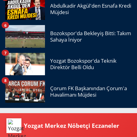
Abdulkadir Akgül'den Esnafa Kredi
Müjdesi
6
Bozokspor'da Bekleyiş Bitti: Takım
Sahaya İniyor
7
Yozgat Bozokspor'da Teknik
Direktör Belli Oldu
8
Çorum FK Başkanından Çorum'a
Havalimanı Müjdesi
Yozgat Merkez Nöbetçi Eczaneler