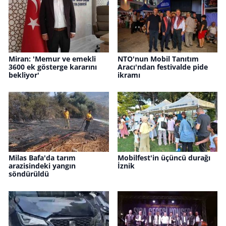
Miran: 'Memur ve emekli
NTO'nun Mobil Tanıtım
3600 ek gösterge kararını
Aracı'ndan festivalde pide
bekliyor'
ikramı
Milas Bafa'da tarım
Mobilfest'in üçüncü durağı
arazisindeki yangın
İznik
söndürüldü