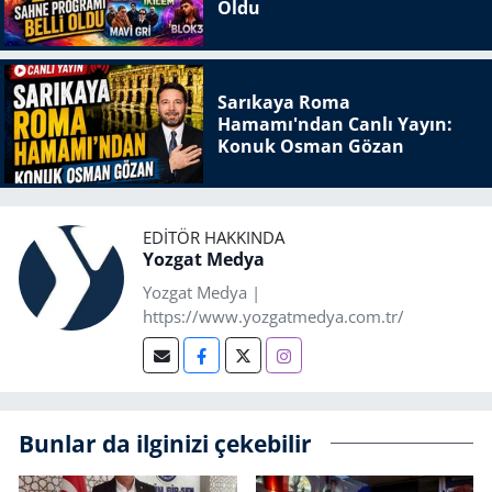
Oldu
Sarıkaya Roma
Hamamı'ndan Canlı Yayın:
Konuk Osman Gözan
EDITÖR HAKKINDA
Yozgat Medya
Yozgat Medya |
https://www.yozgatmedya.com.tr/
Bunlar da ilginizi çekebilir