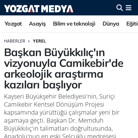
Yozgat
Asayiş
Bilim ve teknoloji
Dünya
Eğit
HABERLER
YEREL
Başkan Büyükkılıç'ın
vizyonuyla Camikebir'de
arkeolojik araştırma
kazıları başlıyor
Kayseri Büyükşehir Belediyesi'nin, Suriçi
Camikebir Kentsel Dönüşüm Projesi
kapsamında yürüttüğü çalışmalar yeni bir
aşamaya geçti. Başkan Dr. Memduh
Büyükkılıç'ın talimatları doğrultusunda,
Anadolu'nun en eski Selçuklu medresesi