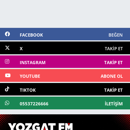
FACEBOOK
BEĞEN
X
TAKIP ET
INSTAGRAM
TAKIP ET
YOUTUBE
ABONE OL
TIKTOK
TAKIP ET
05537226666
İLETIŞIM