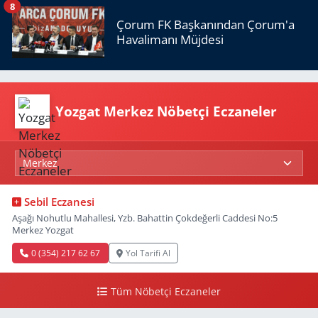
8
Çorum FK Başkanından Çorum'a
Havalimanı Müjdesi
Yozgat Merkez Nöbetçi Eczaneler
Sebil Eczanesi
Aşağı Nohutlu Mahallesi, Yzb. Bahattin Çokdeğerli Caddesi No:5
Merkez Yozgat
0 (354) 217 62 67
Yol Tarifi Al
Tüm Nöbetçi Eczaneler