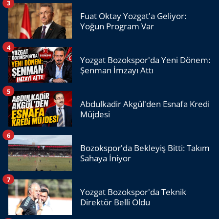
3
Fuat Oktay Yozgat'a Geliyor:
Yoğun Program Var
4
Yozgat Bozokspor'da Yeni Dönem:
Şenman İmzayı Attı
5
Abdulkadir Akgül'den Esnafa Kredi
Müjdesi
6
Bozokspor'da Bekleyiş Bitti: Takım
Sahaya İniyor
7
Yozgat Bozokspor'da Teknik
Direktör Belli Oldu