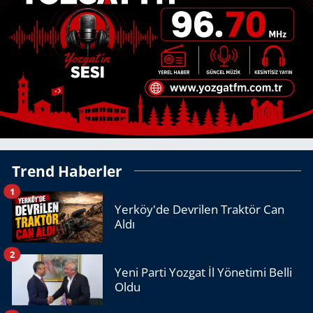
Trend Haberler
1
Yerköy'de Devrilen Traktör Can
Aldı
2
Yeni Parti Yozgat İl Yönetimi Belli
Oldu